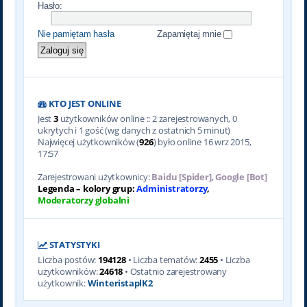
Hasło:
Nie pamiętam hasła
Zapamiętaj mnie
KTO JEST ONLINE
Jest
3
użytkowników online :: 2 zarejestrowanych, 0
ukrytych i 1 gość (wg danych z ostatnich 5 minut)
Najwięcej użytkowników (
926
) było online 16 wrz 2015,
17:57
Zarejestrowani użytkownicy:
Baidu [Spider]
,
Google [Bot]
Legenda – kolory grup:
Administratorzy
,
Moderatorzy globalni
STATYSTYKI
Liczba postów:
194128
• Liczba tematów:
2455
• Liczba
użytkowników:
24618
• Ostatnio zarejestrowany
użytkownik:
WinteristaplK2