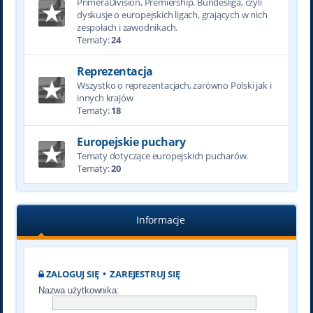
PrimeraDivision, Premiership, Bundesliga, czyli
dyskusje o europejskich ligach, grających w nich
zespołach i zawodnikach.
Tematy:
24
Reprezentacja
Wszystko o reprezentacjach, zarówno Polski jak i
innych krajów
Tematy:
18
Europejskie puchary
Tematy dotyczące europejskich pucharów.
Tematy:
20
Informacje
ZALOGUJ SIĘ
•
ZAREJESTRUJ SIĘ
Nazwa użytkownika: