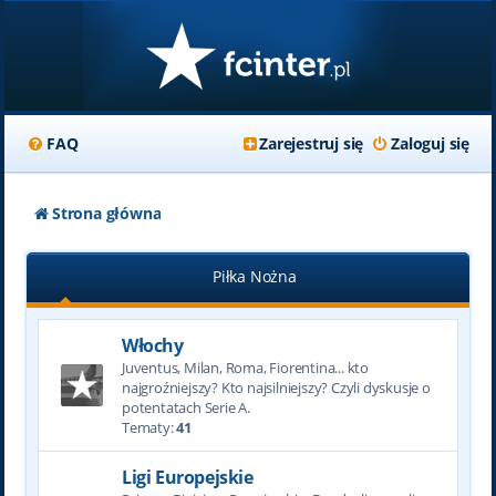
FAQ
Zarejestruj się
Zaloguj się
Strona główna
Piłka Nożna
Włochy
Juventus, Milan, Roma, Fiorentina... kto
najgroźniejszy? Kto najsilniejszy? Czyli dyskusje o
potentatach Serie A.
Tematy:
41
Ligi Europejskie