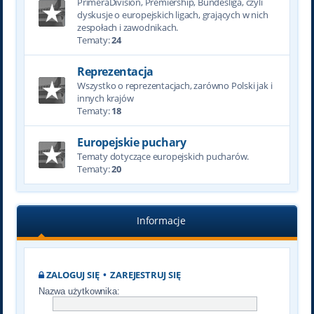
PrimeraDivision, Premiership, Bundesliga, czyli
dyskusje o europejskich ligach, grających w nich
zespołach i zawodnikach.
Tematy:
24
Reprezentacja
Wszystko o reprezentacjach, zarówno Polski jak i
innych krajów
Tematy:
18
Europejskie puchary
Tematy dotyczące europejskich pucharów.
Tematy:
20
Informacje
ZALOGUJ SIĘ
•
ZAREJESTRUJ SIĘ
Nazwa użytkownika: