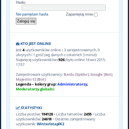
Hasło:
Nie pamiętam hasła
Zapamiętaj mnie
KTO JEST ONLINE
Jest
4
użytkowników online :: 3 zarejestrowanych, 0
ukrytych i 1 gość (wg danych z ostatnich 5 minut)
Najwięcej użytkowników (
926
) było online 16 wrz 2015,
17:57
Zarejestrowani użytkownicy:
Baidu [Spider]
,
Google [Bot]
,
Majestic-12 [Bot]
Legenda – kolory grup:
Administratorzy
,
Moderatorzy globalni
STATYSTYKI
Liczba postów:
194128
• Liczba tematów:
2455
• Liczba
użytkowników:
24618
• Ostatnio zarejestrowany
użytkownik:
WinteristaplK2