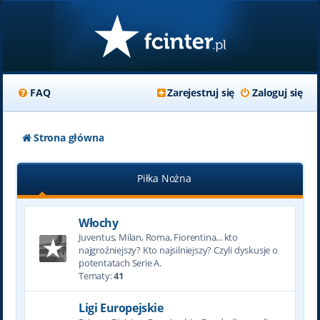
FAQ
Zarejestruj się
Zaloguj się
Strona główna
Piłka Nożna
Włochy
Juventus, Milan, Roma, Fiorentina... kto
najgroźniejszy? Kto najsilniejszy? Czyli dyskusje o
potentatach Serie A.
Tematy:
41
Ligi Europejskie