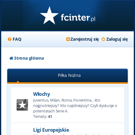
FAQ
Zarejestruj się
Zaloguj się
Strona główna
Piłka Nożna
Włochy
Juventus, Milan, Roma, Fiorentina... kto
najgroźniejszy? Kto najsilniejszy? Czyli dyskusje o
potentatach Serie A.
Tematy:
41
Ligi Europejskie