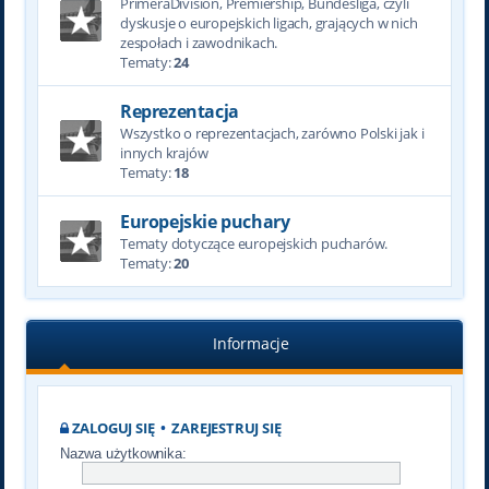
PrimeraDivision, Premiership, Bundesliga, czyli
dyskusje o europejskich ligach, grających w nich
zespołach i zawodnikach.
Tematy:
24
Reprezentacja
Wszystko o reprezentacjach, zarówno Polski jak i
innych krajów
Tematy:
18
Europejskie puchary
Tematy dotyczące europejskich pucharów.
Tematy:
20
Informacje
ZALOGUJ SIĘ
•
ZAREJESTRUJ SIĘ
Nazwa użytkownika: