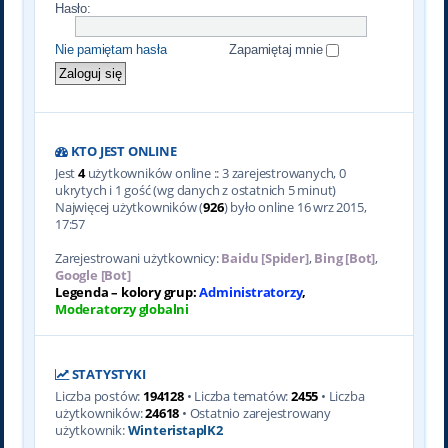
Hasło:
Nie pamiętam hasła
Zapamiętaj mnie
KTO JEST ONLINE
Jest
4
użytkowników online :: 3 zarejestrowanych, 0
ukrytych i 1 gość (wg danych z ostatnich 5 minut)
Najwięcej użytkowników (
926
) było online 16 wrz 2015,
17:57
Zarejestrowani użytkownicy:
Baidu [Spider]
,
Bing [Bot]
,
Google [Bot]
Legenda – kolory grup:
Administratorzy
,
Moderatorzy globalni
STATYSTYKI
Liczba postów:
194128
• Liczba tematów:
2455
• Liczba
użytkowników:
24618
• Ostatnio zarejestrowany
użytkownik:
WinteristaplK2