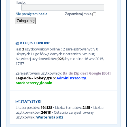
Hasło:
Nie pamiętam hasła
Zapamiętaj mnie
KTO JEST ONLINE
Jest
3
użytkowników online :: 2 zarejestrowanych, 0
ukrytych i 1 gość (wg danych z ostatnich 5 minut)
Najwięcej użytkowników (
926
) było online 16 wrz 2015,
17:57
Zarejestrowani użytkownicy:
Baidu [Spider]
,
Google [Bot]
Legenda – kolory grup:
Administratorzy
,
Moderatorzy globalni
STATYSTYKI
Liczba postów:
194128
• Liczba tematów:
2455
• Liczba
użytkowników:
24618
• Ostatnio zarejestrowany
użytkownik:
WinteristaplK2