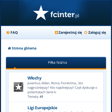
FAQ
Zarejestruj się
Zaloguj się
Strona główna
Piłka Nożna
Włochy
Juventus, Milan, Roma, Fiorentina... kto
najgroźniejszy? Kto najsilniejszy? Czyli dyskusje o
potentatach Serie A.
Tematy:
41
Ligi Europejskie