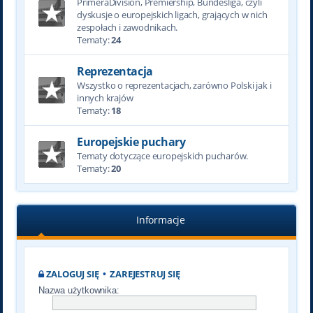
PrimeraDivision, Premiership, Bundesliga, czyli
dyskusje o europejskich ligach, grających w nich
zespołach i zawodnikach.
Tematy:
24
Reprezentacja
Wszystko o reprezentacjach, zarówno Polski jak i
innych krajów
Tematy:
18
Europejskie puchary
Tematy dotyczące europejskich pucharów.
Tematy:
20
Informacje
ZALOGUJ SIĘ
•
ZAREJESTRUJ SIĘ
Nazwa użytkownika: