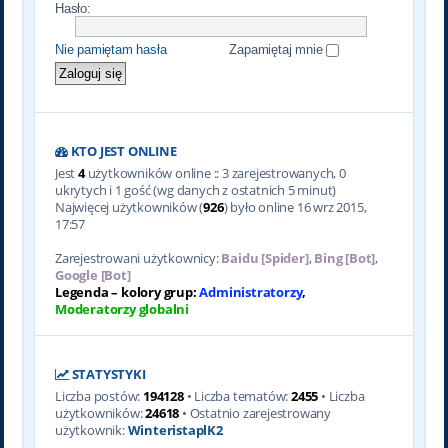
Hasło:
Nie pamiętam hasła
Zapamiętaj mnie
KTO JEST ONLINE
Jest
4
użytkowników online :: 3 zarejestrowanych, 0
ukrytych i 1 gość (wg danych z ostatnich 5 minut)
Najwięcej użytkowników (
926
) było online 16 wrz 2015,
17:57
Zarejestrowani użytkownicy:
Baidu [Spider]
,
Bing [Bot]
,
Google [Bot]
Legenda – kolory grup:
Administratorzy
,
Moderatorzy globalni
STATYSTYKI
Liczba postów:
194128
• Liczba tematów:
2455
• Liczba
użytkowników:
24618
• Ostatnio zarejestrowany
użytkownik:
WinteristaplK2