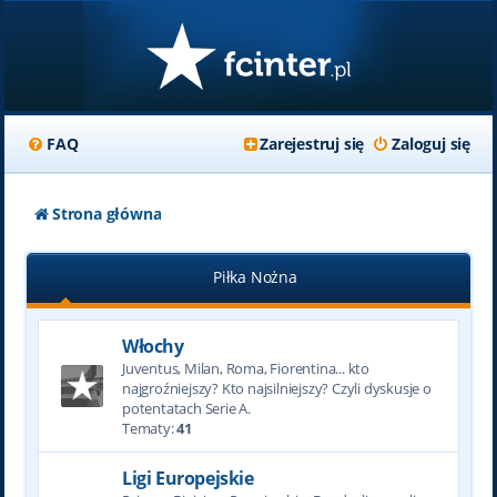
FAQ
Zarejestruj się
Zaloguj się
Strona główna
Piłka Nożna
Włochy
Juventus, Milan, Roma, Fiorentina... kto
najgroźniejszy? Kto najsilniejszy? Czyli dyskusje o
potentatach Serie A.
Tematy:
41
Ligi Europejskie