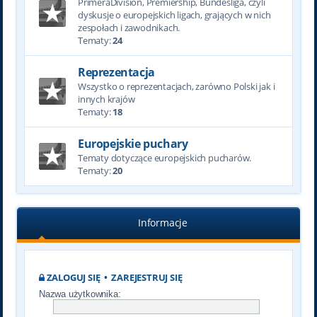
PrimeraDivision, Premiership, Bundesliga, czyli
dyskusje o europejskich ligach, grających w nich
zespołach i zawodnikach.
Tematy:
24
Reprezentacja
Wszystko o reprezentacjach, zarówno Polski jak i
innych krajów
Tematy:
18
Europejskie puchary
Tematy dotyczące europejskich pucharów.
Tematy:
20
Informacje
ZALOGUJ SIĘ
•
ZAREJESTRUJ SIĘ
Nazwa użytkownika: