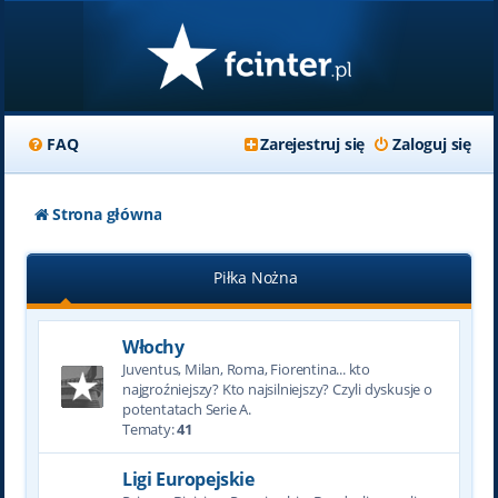
FAQ
Zarejestruj się
Zaloguj się
Strona główna
Piłka Nożna
Włochy
Juventus, Milan, Roma, Fiorentina... kto
najgroźniejszy? Kto najsilniejszy? Czyli dyskusje o
potentatach Serie A.
Tematy:
41
Ligi Europejskie