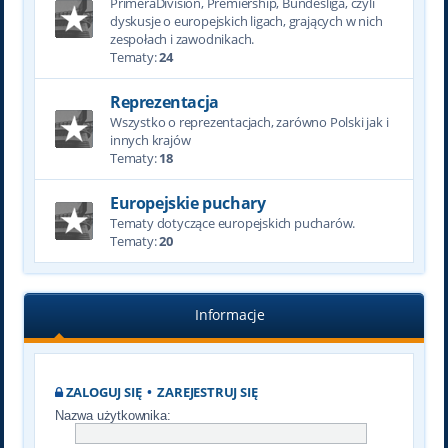
PrimeraDivision, Premiership, Bundesliga, czyli
dyskusje o europejskich ligach, grających w nich
zespołach i zawodnikach.
Tematy:
24
Reprezentacja
Wszystko o reprezentacjach, zarówno Polski jak i
innych krajów
Tematy:
18
Europejskie puchary
Tematy dotyczące europejskich pucharów.
Tematy:
20
Informacje
ZALOGUJ SIĘ
•
ZAREJESTRUJ SIĘ
Nazwa użytkownika: