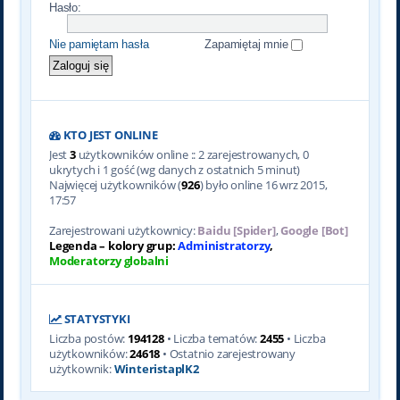
Hasło:
Nie pamiętam hasła
Zapamiętaj mnie
KTO JEST ONLINE
Jest
3
użytkowników online :: 2 zarejestrowanych, 0
ukrytych i 1 gość (wg danych z ostatnich 5 minut)
Najwięcej użytkowników (
926
) było online 16 wrz 2015,
17:57
Zarejestrowani użytkownicy:
Baidu [Spider]
,
Google [Bot]
Legenda – kolory grup:
Administratorzy
,
Moderatorzy globalni
STATYSTYKI
Liczba postów:
194128
• Liczba tematów:
2455
• Liczba
użytkowników:
24618
• Ostatnio zarejestrowany
użytkownik:
WinteristaplK2