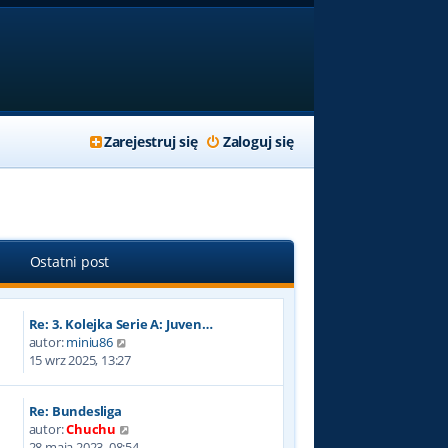
Zarejestruj się
Zaloguj się
Ostatni post
Re: 3. Kolejka Serie A: Juven…
W
autor:
miniu86
y
15 wrz 2025, 13:27
ś
w
Re: Bundesliga
i
W
autor:
Chuchu
e
y
28 maja 2023, 08:54