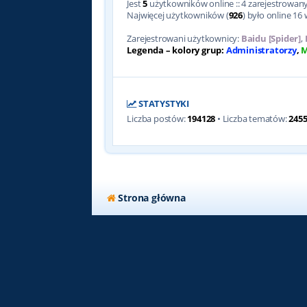
Jest
5
użytkowników online :: 4 zarejestrowanyc
Najwięcej użytkowników (
926
) było online 16 
Zarejestrowani użytkownicy:
Baidu [Spider]
,
Legenda – kolory grup:
Administratorzy
,
M
STATYSTYKI
Liczba postów:
194128
• Liczba tematów:
245
Strona główna