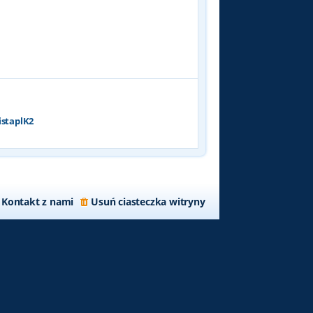
p
o
s
t
istaplK2
Kontakt z nami
Usuń ciasteczka witryny