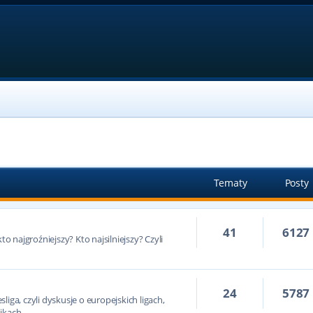
Tematy
Posty
41
6127
to najgroźniejszy? Kto najsilniejszy? Czyli
24
5787
iga, czyli dyskusje o europejskich ligach,
ikach.