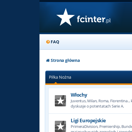
FAQ
Strona główna
Piłka Nożna
Włochy
Juventus, Milan, Roma, Fiorentina... k
dyskusje o potentatach Serie A.
Ligi Europejskie
PrimeraDivision, Premiership, Bundesl
grających w nich zespołach i zawodn