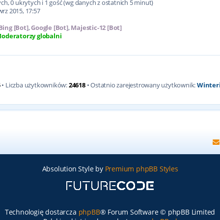
h, 0 ukrytych i 1 gość (wg danych z ostatnich 5 minut)
wrz 2015, 17:57
Bing [Bot]
,
Google [Bot]
,
Majestic-12 [Bot]
oderatorzy globalni
5
• Liczba użytkowników:
24618
• Ostatnio zarejestrowany użytkownik:
Winter
Absolution Style by
Premium phpBB Styles
Technologię dostarcza
phpBB
® Forum Software © phpBB Limited