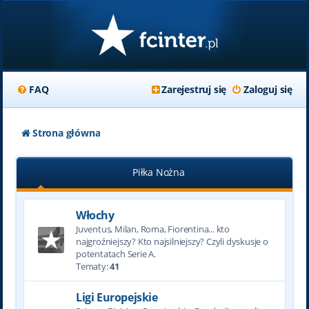
FAQ
Zarejestruj się
Zaloguj się
Strona główna
Piłka Nożna
Włochy
Juventus, Milan, Roma, Fiorentina... kto
najgroźniejszy? Kto najsilniejszy? Czyli dyskusje o
potentatach Serie A.
Tematy:
41
Ligi Europejskie