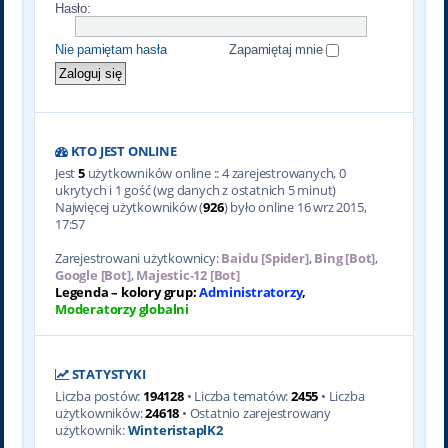
Hasło:
Nie pamiętam hasła
Zapamiętaj mnie
KTO JEST ONLINE
Jest
5
użytkowników online :: 4 zarejestrowanych, 0
ukrytych i 1 gość (wg danych z ostatnich 5 minut)
Najwięcej użytkowników (
926
) było online 16 wrz 2015,
17:57
Zarejestrowani użytkownicy:
Baidu [Spider]
,
Bing [Bot]
,
Google [Bot]
,
Majestic-12 [Bot]
Legenda – kolory grup:
Administratorzy
,
Moderatorzy globalni
STATYSTYKI
Liczba postów:
194128
• Liczba tematów:
2455
• Liczba
użytkowników:
24618
• Ostatnio zarejestrowany
użytkownik:
WinteristaplK2