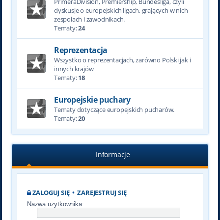
PrimeraDivision, Premiership, Bundesliga, czyli
dyskusje o europejskich ligach, grających w nich
zespołach i zawodnikach.
Tematy:
24
Reprezentacja
Wszystko o reprezentacjach, zarówno Polski jak i
innych krajów
Tematy:
18
Europejskie puchary
Tematy dotyczące europejskich pucharów.
Tematy:
20
Informacje
ZALOGUJ SIĘ
•
ZAREJESTRUJ SIĘ
Nazwa użytkownika: