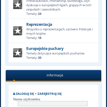
PrimeraDivision, Premiership, Bundesliga, czyli
dyskusje o europejskich ligach, grających w nich
zespołach i zawodnikach.
Tematy:
24
Reprezentacja
Wszystko o reprezentacjach, zarówno Polski jak i
innych krajów
Tematy:
18
Europejskie puchary
Tematy dotyczące europejskich pucharów.
Tematy:
20
Informacje
ZALOGUJ SIĘ
•
ZAREJESTRUJ SIĘ
Nazwa użytkownika: