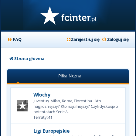
FAQ
Zarejestruj się
Zaloguj się
Strona główna
Piłka Nożna
Włochy
Juventus, Milan, Roma, Fiorentina... kto
najgroźniejszy? Kto najsilniejszy? Czyli dyskusje o
potentatach Serie A.
Tematy:
41
Ligi Europejskie