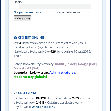
Hasło:
Nie pamiętam hasła
Zapamiętaj mnie
KTO JEST ONLINE
Jest
4
użytkowników online :: 3 zarejestrowanych, 0
ukrytych i 1 gość (wg danych z ostatnich 5 minut)
Najwięcej użytkowników (
926
) było online 16 wrz 2015,
17:57
Zarejestrowani użytkownicy:
Baidu [Spider]
,
Google [Bot]
,
Majestic-12 [Bot]
Legenda – kolory grup:
Administratorzy
,
Moderatorzy globalni
STATYSTYKI
Liczba postów:
194128
• Liczba tematów:
2455
• Liczba
użytkowników:
24618
• Ostatnio zarejestrowany
użytkownik:
WinteristaplK2