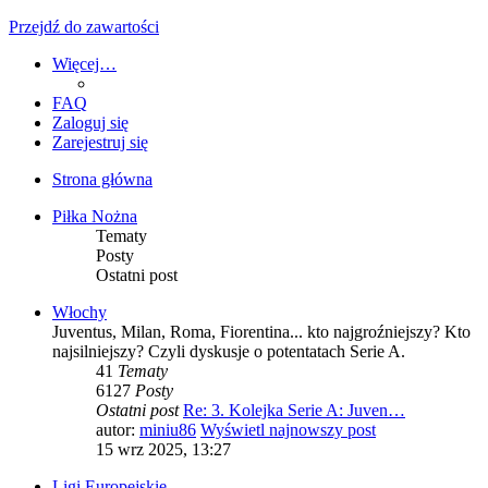
Przejdź do zawartości
Więcej…
FAQ
Zaloguj się
Zarejestruj się
Strona główna
Piłka Nożna
Tematy
Posty
Ostatni post
Włochy
Juventus, Milan, Roma, Fiorentina... kto najgroźniejszy? Kto
najsilniejszy? Czyli dyskusje o potentatach Serie A.
41
Tematy
6127
Posty
Ostatni post
Re: 3. Kolejka Serie A: Juven…
autor:
miniu86
Wyświetl najnowszy post
15 wrz 2025, 13:27
Ligi Europejskie