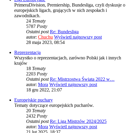
PrimeraDivision, Premiership, Bundesliga, czyli dyskusje o
europejskich ligach, grających w nich zespołach i
zawodnikach.
24
Tematy
5787
Posty
Ostatni post
Re: Bundesliga
autor:
Chuchu
Wyświetl najnowszy post
28 maja 2023, 08:54
Reprezentacja
Wszystko o reprezentacjach, zarówno Polski jak i innych
krajów
18
Tematy
2203
Posty
Ostatni post
Re: Mistrzostwa Świata 2022 w…
autor:
Mora
Wyświetl najnowszy post
18 gru 2022, 21:07
Europejskie puchary
Tematy dotyczące europejskich pucharów.
20
Tematy
2432
Posty
Ostatni post
Re: Liga Mistrzów 2024/2025
autor:
Mora
Wyświetl najnowszy post
21 lut 2025, 18:37