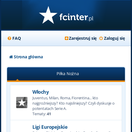
FAQ
Zarejestruj się
Zaloguj się
Strona główna
Piłka Nożna
Włochy
Juventus, Milan, Roma, Fiorentina... kto
najgroźniejszy? Kto najsilniejszy? Czyli dyskusje o
potentatach Serie A.
Tematy:
41
Ligi Europejskie