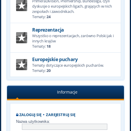
PrimeraDivision, Premiership, Bundesliga, czyli
dyskusje o europejskich ligach, grających w nich
zespołach i zawodnikach.
Tematy:
24
Reprezentacja
Wszystko o reprezentacjach, zarówno Polski jak i
innych krajów
Tematy:
18
Europejskie puchary
Tematy dotyczące europejskich pucharów.
Tematy:
20
Informacje
ZALOGUJ SIĘ
•
ZAREJESTRUJ SIĘ
Nazwa użytkownika: