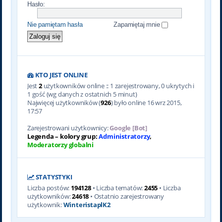
Hasło:
Nie pamiętam hasła
Zapamiętaj mnie
KTO JEST ONLINE
Jest
2
użytkowników online :: 1 zarejestrowany, 0 ukrytych i
1 gość (wg danych z ostatnich 5 minut)
Najwięcej użytkowników (
926
) było online 16 wrz 2015,
17:57
Zarejestrowani użytkownicy:
Google [Bot]
Legenda – kolory grup:
Administratorzy
,
Moderatorzy globalni
STATYSTYKI
Liczba postów:
194128
• Liczba tematów:
2455
• Liczba
użytkowników:
24618
• Ostatnio zarejestrowany
użytkownik:
WinteristaplK2