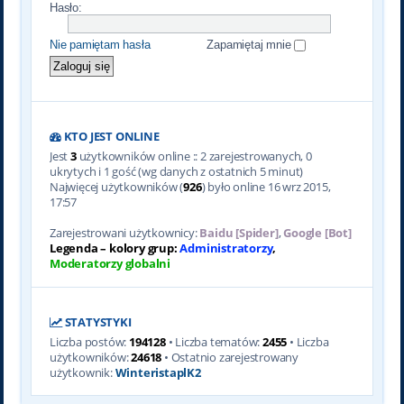
Hasło:
Nie pamiętam hasła
Zapamiętaj mnie
KTO JEST ONLINE
Jest
3
użytkowników online :: 2 zarejestrowanych, 0
ukrytych i 1 gość (wg danych z ostatnich 5 minut)
Najwięcej użytkowników (
926
) było online 16 wrz 2015,
17:57
Zarejestrowani użytkownicy:
Baidu [Spider]
,
Google [Bot]
Legenda – kolory grup:
Administratorzy
,
Moderatorzy globalni
STATYSTYKI
Liczba postów:
194128
• Liczba tematów:
2455
• Liczba
użytkowników:
24618
• Ostatnio zarejestrowany
użytkownik:
WinteristaplK2