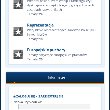
PrimeraDivision, Premiership, Bundesliga, czyli
dyskusje o europejskich ligach, grających w nich
zespołach i zawodnikach.
Tematy:
24
Reprezentacja
Wszystko o reprezentacjach, zarówno Polski jak i
innych krajów
Tematy:
18
Europejskie puchary
Tematy dotyczące europejskich pucharów.
Tematy:
20
Informacje
ZALOGUJ SIĘ
•
ZAREJESTRUJ SIĘ
Nazwa użytkownika: