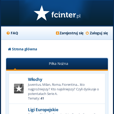
FAQ
Zarejestruj się
Zaloguj się
Strona główna
Piłka Nożna
Włochy
Juventus, Milan, Roma, Fiorentina... kto
najgroźniejszy? Kto najsilniejszy? Czyli dyskusje o
potentatach Serie A.
Tematy:
41
Ligi Europejskie