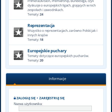
PrimeraDivision, Premiership, Bundesliga, czyli
dyskusje o europejskich ligach, grających w nich
zespołach i zawodnikach.
Tematy:
24
Reprezentacja
Wszystko o reprezentacjach, zarówno Polski jak i
innych krajów
Tematy:
18
Europejskie puchary
Tematy dotyczące europejskich pucharów.
Tematy:
20
Informacje
ZALOGUJ SIĘ
•
ZAREJESTRUJ SIĘ
Nazwa użytkownika: