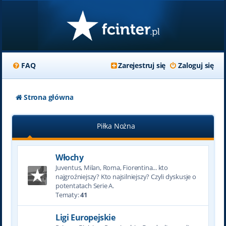
FAQ
Zarejestruj się
Zaloguj się
Strona główna
Piłka Nożna
Włochy
Juventus, Milan, Roma, Fiorentina... kto
najgroźniejszy? Kto najsilniejszy? Czyli dyskusje o
potentatach Serie A.
Tematy:
41
Ligi Europejskie