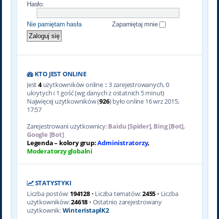
Hasło:
Nie pamiętam hasła
Zapamiętaj mnie
KTO JEST ONLINE
Jest
4
użytkowników online :: 3 zarejestrowanych, 0
ukrytych i 1 gość (wg danych z ostatnich 5 minut)
Najwięcej użytkowników (
926
) było online 16 wrz 2015,
17:57
Zarejestrowani użytkownicy:
Baidu [Spider]
,
Bing [Bot]
,
Google [Bot]
Legenda – kolory grup:
Administratorzy
,
Moderatorzy globalni
STATYSTYKI
Liczba postów:
194128
• Liczba tematów:
2455
• Liczba
użytkowników:
24618
• Ostatnio zarejestrowany
użytkownik:
WinteristaplK2