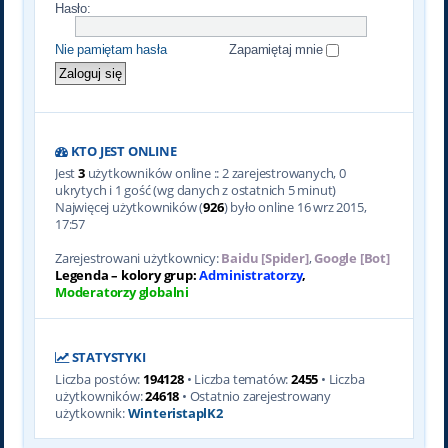
Hasło:
Nie pamiętam hasła
Zapamiętaj mnie
KTO JEST ONLINE
Jest
3
użytkowników online :: 2 zarejestrowanych, 0
ukrytych i 1 gość (wg danych z ostatnich 5 minut)
Najwięcej użytkowników (
926
) było online 16 wrz 2015,
17:57
Zarejestrowani użytkownicy:
Baidu [Spider]
,
Google [Bot]
Legenda – kolory grup:
Administratorzy
,
Moderatorzy globalni
STATYSTYKI
Liczba postów:
194128
• Liczba tematów:
2455
• Liczba
użytkowników:
24618
• Ostatnio zarejestrowany
użytkownik:
WinteristaplK2