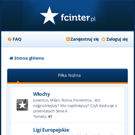
FAQ
Zarejestruj się
Zaloguj się
Strona główna
Piłka Nożna
Włochy
Juventus, Milan, Roma, Fiorentina... kto
najgroźniejszy? Kto najsilniejszy? Czyli dyskusje o
potentatach Serie A.
Tematy:
41
Ligi Europejskie