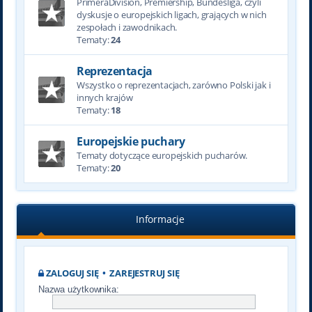
PrimeraDivision, Premiership, Bundesliga, czyli
dyskusje o europejskich ligach, grających w nich
zespołach i zawodnikach.
Tematy:
24
Reprezentacja
Wszystko o reprezentacjach, zarówno Polski jak i
innych krajów
Tematy:
18
Europejskie puchary
Tematy dotyczące europejskich pucharów.
Tematy:
20
Informacje
ZALOGUJ SIĘ
•
ZAREJESTRUJ SIĘ
Nazwa użytkownika: