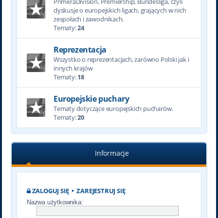
PrimeraDivision, Premiership, Bundesliga, czyli
dyskusje o europejskich ligach, grających w nich
zespołach i zawodnikach.
Tematy:
24
Reprezentacja
Wszystko o reprezentacjach, zarówno Polski jak i
innych krajów
Tematy:
18
Europejskie puchary
Tematy dotyczące europejskich pucharów.
Tematy:
20
Informacje
ZALOGUJ SIĘ
•
ZAREJESTRUJ SIĘ
Nazwa użytkownika: