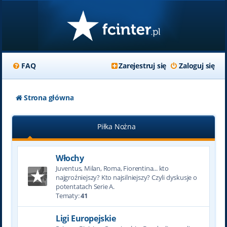
FAQ
Zarejestruj się
Zaloguj się
Strona główna
Piłka Nożna
Włochy
Juventus, Milan, Roma, Fiorentina... kto
najgroźniejszy? Kto najsilniejszy? Czyli dyskusje o
potentatach Serie A.
Tematy:
41
Ligi Europejskie