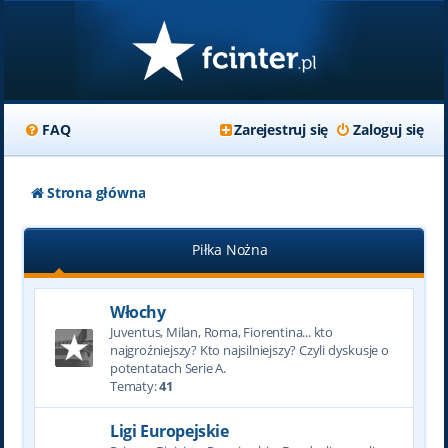
FAQ
Zarejestruj się
Zaloguj się
Strona główna
Piłka Nożna
Włochy
Juventus, Milan, Roma, Fiorentina... kto
najgroźniejszy? Kto najsilniejszy? Czyli dyskusje o
potentatach Serie A.
Tematy:
41
Ligi Europejskie