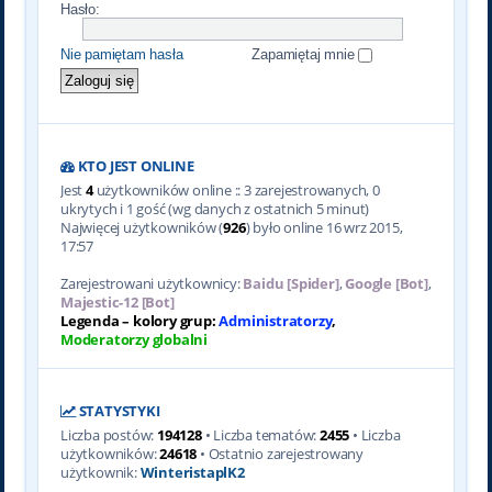
Hasło:
Nie pamiętam hasła
Zapamiętaj mnie
KTO JEST ONLINE
Jest
4
użytkowników online :: 3 zarejestrowanych, 0
ukrytych i 1 gość (wg danych z ostatnich 5 minut)
Najwięcej użytkowników (
926
) było online 16 wrz 2015,
17:57
Zarejestrowani użytkownicy:
Baidu [Spider]
,
Google [Bot]
,
Majestic-12 [Bot]
Legenda – kolory grup:
Administratorzy
,
Moderatorzy globalni
STATYSTYKI
Liczba postów:
194128
• Liczba tematów:
2455
• Liczba
użytkowników:
24618
• Ostatnio zarejestrowany
użytkownik:
WinteristaplK2