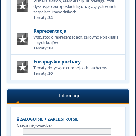
PrimeraDivision, Premiership, Bundesliga, czyli
dyskusje o europejskich ligach, grających w nich
zespołach i zawodnikach.
Tematy:
24
Reprezentacja
Wszystko o reprezentacjach, zarówno Polski jak i
innych krajów
Tematy:
18
Europejskie puchary
Tematy dotyczące europejskich pucharów.
Tematy:
20
Informacje
ZALOGUJ SIĘ
•
ZAREJESTRUJ SIĘ
Nazwa użytkownika: