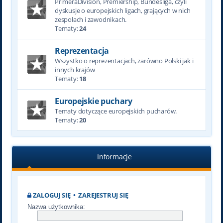
PrimeraDivision, Premiership, Bundesliga, czyli
dyskusje o europejskich ligach, grających w nich
zespołach i zawodnikach.
Tematy:
24
Reprezentacja
Wszystko o reprezentacjach, zarówno Polski jak i
innych krajów
Tematy:
18
Europejskie puchary
Tematy dotyczące europejskich pucharów.
Tematy:
20
Informacje
ZALOGUJ SIĘ
•
ZAREJESTRUJ SIĘ
Nazwa użytkownika: