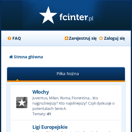
FAQ
Zarejestruj się
Zaloguj się
Strona główna
Piłka Nożna
Włochy
Juventus, Milan, Roma, Fiorentina... kto
najgroźniejszy? Kto najsilniejszy? Czyli dyskusje o
potentatach Serie A.
Tematy:
41
Ligi Europejskie