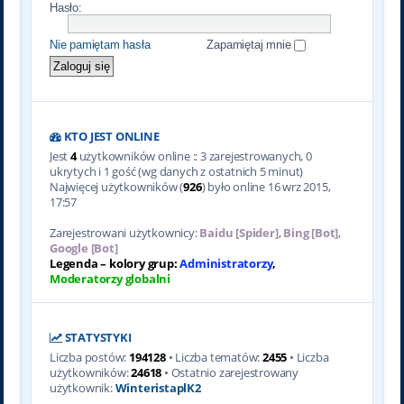
Hasło:
Nie pamiętam hasła
Zapamiętaj mnie
KTO JEST ONLINE
Jest
4
użytkowników online :: 3 zarejestrowanych, 0
ukrytych i 1 gość (wg danych z ostatnich 5 minut)
Najwięcej użytkowników (
926
) było online 16 wrz 2015,
17:57
Zarejestrowani użytkownicy:
Baidu [Spider]
,
Bing [Bot]
,
Google [Bot]
Legenda – kolory grup:
Administratorzy
,
Moderatorzy globalni
STATYSTYKI
Liczba postów:
194128
• Liczba tematów:
2455
• Liczba
użytkowników:
24618
• Ostatnio zarejestrowany
użytkownik:
WinteristaplK2