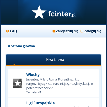
FAQ
Zarejestruj się
Zaloguj się
Strona główna
Piłka Nożna
Włochy
Juventus, Milan, Roma, Fiorentina... kto
najgroźniejszy? Kto najsilniejszy? Czyli dyskusje o
potentatach Serie A.
Tematy:
41
Ligi Europejskie