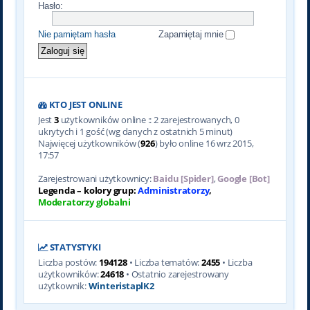
Hasło:
Nie pamiętam hasła
Zapamiętaj mnie
KTO JEST ONLINE
Jest
3
użytkowników online :: 2 zarejestrowanych, 0
ukrytych i 1 gość (wg danych z ostatnich 5 minut)
Najwięcej użytkowników (
926
) było online 16 wrz 2015,
17:57
Zarejestrowani użytkownicy:
Baidu [Spider]
,
Google [Bot]
Legenda – kolory grup:
Administratorzy
,
Moderatorzy globalni
STATYSTYKI
Liczba postów:
194128
• Liczba tematów:
2455
• Liczba
użytkowników:
24618
• Ostatnio zarejestrowany
użytkownik:
WinteristaplK2