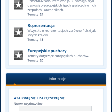
PrimeraDivision, Premiership, Bundesliga, czyli
dyskusje o europejskich ligach, grających w nich
zespołach i zawodnikach.
Tematy:
24
Reprezentacja
Wszystko o reprezentacjach, zarówno Polski jak i
innych krajów
Tematy:
18
Europejskie puchary
Tematy dotyczące europejskich pucharów.
Tematy:
20
Informacje
ZALOGUJ SIĘ
•
ZAREJESTRUJ SIĘ
Nazwa użytkownika: