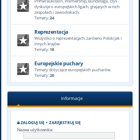
PrimeraDivision, Premiership, Bundesliga, czyli
dyskusje o europejskich ligach, grających w nich
zespołach i zawodnikach.
Tematy:
24
Reprezentacja
Wszystko o reprezentacjach, zarówno Polski jak i
innych krajów
Tematy:
18
Europejskie puchary
Tematy dotyczące europejskich pucharów.
Tematy:
20
Informacje
ZALOGUJ SIĘ
•
ZAREJESTRUJ SIĘ
Nazwa użytkownika: