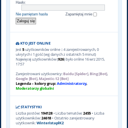
Hasło:
Nie pamiętam hasła
Zapamiętaj mnie
KTO JEST ONLINE
Jest
5
użytkowników online :: 4 zarejestrowanych, 0
ukrytych i 1 gość (wg danych z ostatnich 5 minut)
Najwięcej użytkowników (
926
) było online 16 wrz 2015,
17:57
Zarejestrowani użytkownicy:
Baidu [Spider]
,
Bing [Bot]
,
Google [Bot]
,
Majestic-12 [Bot]
Legenda – kolory grup:
Administratorzy
,
Moderatorzy globalni
STATYSTYKI
Liczba postów:
194128
• Liczba tematów:
2455
• Liczba
użytkowników:
24618
• Ostatnio zarejestrowany
użytkownik:
WinteristaplK2