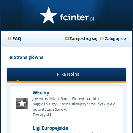
FAQ
Zarejestruj się
Zaloguj się
Strona główna
Piłka Nożna
Włochy
Juventus, Milan, Roma, Fiorentina... kto
najgroźniejszy? Kto najsilniejszy? Czyli dyskusje o
potentatach Serie A.
Tematy:
41
Ligi Europejskie