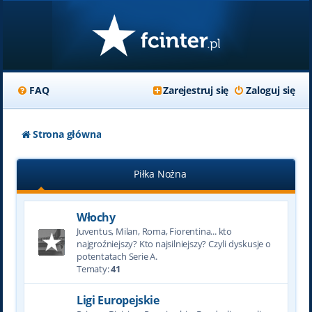
FAQ
Zarejestruj się
Zaloguj się
Strona główna
Piłka Nożna
Włochy
Juventus, Milan, Roma, Fiorentina... kto
najgroźniejszy? Kto najsilniejszy? Czyli dyskusje o
potentatach Serie A.
Tematy:
41
Ligi Europejskie