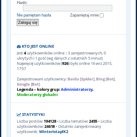
Hasło:
Nie pamiętam hasła
Zapamiętaj mnie
KTO JEST ONLINE
Jest
4
użytkowników online :: 3 zarejestrowanych, 0
ukrytych i 1 gość (wg danych z ostatnich 5 minut)
Najwięcej użytkowników (
926
) było online 16 wrz 2015,
17:57
Zarejestrowani użytkownicy:
Baidu [Spider]
,
Bing [Bot]
,
Google [Bot]
Legenda – kolory grup:
Administratorzy
,
Moderatorzy globalni
STATYSTYKI
Liczba postów:
194128
• Liczba tematów:
2455
• Liczba
użytkowników:
24618
• Ostatnio zarejestrowany
użytkownik:
WinteristaplK2