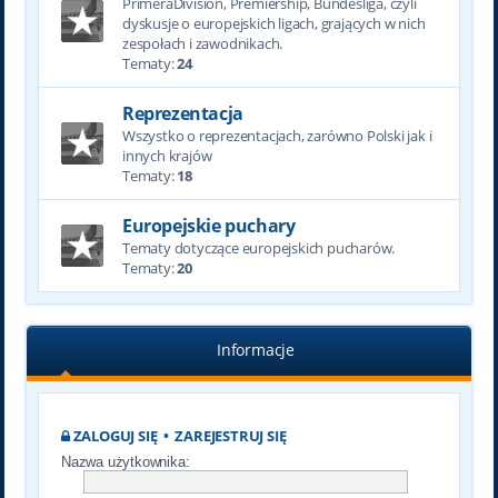
PrimeraDivision, Premiership, Bundesliga, czyli
dyskusje o europejskich ligach, grających w nich
zespołach i zawodnikach.
Tematy:
24
Reprezentacja
Wszystko o reprezentacjach, zarówno Polski jak i
innych krajów
Tematy:
18
Europejskie puchary
Tematy dotyczące europejskich pucharów.
Tematy:
20
Informacje
ZALOGUJ SIĘ
•
ZAREJESTRUJ SIĘ
Nazwa użytkownika: