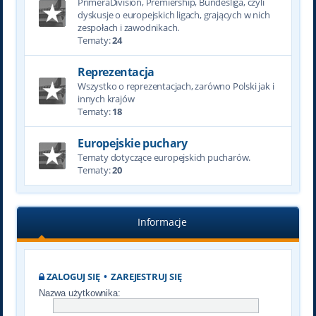
PrimeraDivision, Premiership, Bundesliga, czyli
dyskusje o europejskich ligach, grających w nich
zespołach i zawodnikach.
Tematy:
24
Reprezentacja
Wszystko o reprezentacjach, zarówno Polski jak i
innych krajów
Tematy:
18
Europejskie puchary
Tematy dotyczące europejskich pucharów.
Tematy:
20
Informacje
ZALOGUJ SIĘ
•
ZAREJESTRUJ SIĘ
Nazwa użytkownika: