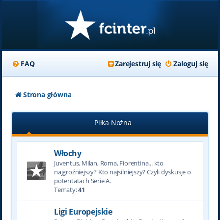
FAQ
Zarejestruj się
Zaloguj się
Strona główna
Piłka Nożna
Włochy
Juventus, Milan, Roma, Fiorentina... kto
najgroźniejszy? Kto najsilniejszy? Czyli dyskusje o
potentatach Serie A.
Tematy:
41
Ligi Europejskie