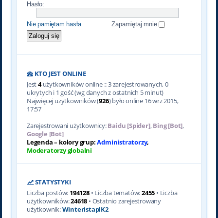
Hasło:
Nie pamiętam hasła
Zapamiętaj mnie
KTO JEST ONLINE
Jest
4
użytkowników online :: 3 zarejestrowanych, 0
ukrytych i 1 gość (wg danych z ostatnich 5 minut)
Najwięcej użytkowników (
926
) było online 16 wrz 2015,
17:57
Zarejestrowani użytkownicy:
Baidu [Spider]
,
Bing [Bot]
,
Google [Bot]
Legenda – kolory grup:
Administratorzy
,
Moderatorzy globalni
STATYSTYKI
Liczba postów:
194128
• Liczba tematów:
2455
• Liczba
użytkowników:
24618
• Ostatnio zarejestrowany
użytkownik:
WinteristaplK2