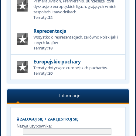
PrimeraDivision, Premiership, Bundesliga, czyli
dyskusje o europejskich ligach, grających w nich
zespołach i zawodnikach.
Tematy:
24
Reprezentacja
Wszystko o reprezentacjach, zarówno Polski jak i
innych krajów
Tematy:
18
Europejskie puchary
Tematy dotyczące europejskich pucharów.
Tematy:
20
Informacje
ZALOGUJ SIĘ
•
ZAREJESTRUJ SIĘ
Nazwa użytkownika: