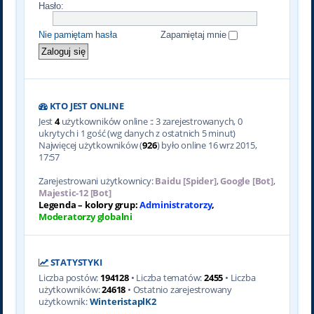
Hasło:
Nie pamiętam hasła
Zapamiętaj mnie
KTO JEST ONLINE
Jest
4
użytkowników online :: 3 zarejestrowanych, 0
ukrytych i 1 gość (wg danych z ostatnich 5 minut)
Najwięcej użytkowników (
926
) było online 16 wrz 2015,
17:57
Zarejestrowani użytkownicy:
Baidu [Spider]
,
Google [Bot]
,
Majestic-12 [Bot]
Legenda – kolory grup:
Administratorzy
,
Moderatorzy globalni
STATYSTYKI
Liczba postów:
194128
• Liczba tematów:
2455
• Liczba
użytkowników:
24618
• Ostatnio zarejestrowany
użytkownik:
WinteristaplK2