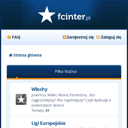
FAQ
Zarejestruj się
Zaloguj się
Strona główna
Piłka Nożna
Włochy
Juventus, Milan, Roma, Fiorentina... kto
najgroźniejszy? Kto najsilniejszy? Czyli dyskusje o
potentatach Serie A.
Tematy:
41
Ligi Europejskie