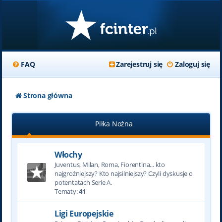
FAQ
Zarejestruj się
Zaloguj się
Strona główna
Piłka Nożna
Włochy
Juventus, Milan, Roma, Fiorentina... kto
najgroźniejszy? Kto najsilniejszy? Czyli dyskusje o
potentatach Serie A.
Tematy:
41
Ligi Europejskie