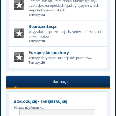
PrimeraDivision, Premiership, Bundesliga, czyli
dyskusje o europejskich ligach, grających w nich
zespołach i zawodnikach.
Tematy:
24
Reprezentacja
Wszystko o reprezentacjach, zarówno Polski jak i
innych krajów
Tematy:
18
Europejskie puchary
Tematy dotyczące europejskich pucharów.
Tematy:
20
Informacje
ZALOGUJ SIĘ
•
ZAREJESTRUJ SIĘ
Nazwa użytkownika: