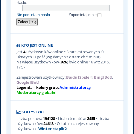
Hasło:
Nie pamiętam hasła
Zapamiętaj mnie
KTO JEST ONLINE
Jest
4
użytkowników online :: 3 zarejestrowanych, 0
ukrytych i 1 gość (wg danych z ostatnich 5 minut)
Najwięcej użytkowników (
926
) było online 16 wrz 2015,
17:57
Zarejestrowani użytkownicy:
Baidu [Spider]
,
Bing [Bot]
,
Google [Bot]
Legenda – kolory grup:
Administratorzy
,
Moderatorzy globalni
STATYSTYKI
Liczba postów:
194128
• Liczba tematów:
2455
• Liczba
użytkowników:
24618
• Ostatnio zarejestrowany
użytkownik:
WinteristaplK2