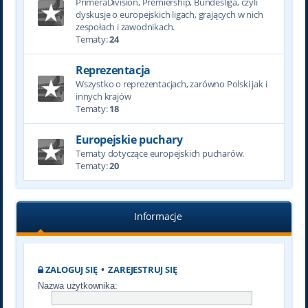
PrimeraDivision, Premiership, Bundesliga, czyli
dyskusje o europejskich ligach, grających w nich
zespołach i zawodnikach.
Tematy:
24
Reprezentacja
Wszystko o reprezentacjach, zarówno Polski jak i
innych krajów
Tematy:
18
Europejskie puchary
Tematy dotyczące europejskich pucharów.
Tematy:
20
Informacje
ZALOGUJ SIĘ
•
ZAREJESTRUJ SIĘ
Nazwa użytkownika: