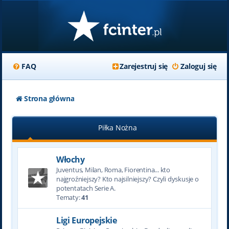
FAQ
Zarejestruj się
Zaloguj się
Strona główna
Piłka Nożna
Włochy
Juventus, Milan, Roma, Fiorentina... kto
najgroźniejszy? Kto najsilniejszy? Czyli dyskusje o
potentatach Serie A.
Tematy:
41
Ligi Europejskie