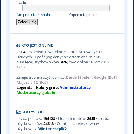
Hasło:
Nie pamiętam hasła
Zapamiętaj mnie
KTO JEST ONLINE
Jest
4
użytkowników online :: 3 zarejestrowanych, 0
ukrytych i 1 gość (wg danych z ostatnich 5 minut)
Najwięcej użytkowników (
926
) było online 16 wrz 2015,
17:57
Zarejestrowani użytkownicy:
Baidu [Spider]
,
Google [Bot]
,
Majestic-12 [Bot]
Legenda – kolory grup:
Administratorzy
,
Moderatorzy globalni
STATYSTYKI
Liczba postów:
194128
• Liczba tematów:
2455
• Liczba
użytkowników:
24618
• Ostatnio zarejestrowany
użytkownik:
WinteristaplK2