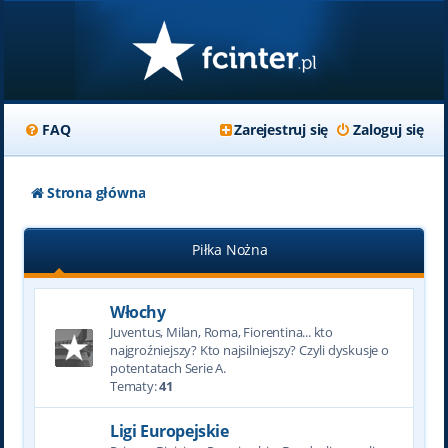
FAQ
Zarejestruj się
Zaloguj się
Strona główna
Piłka Nożna
Włochy
Juventus, Milan, Roma, Fiorentina... kto
najgroźniejszy? Kto najsilniejszy? Czyli dyskusje o
potentatach Serie A.
Tematy:
41
Ligi Europejskie