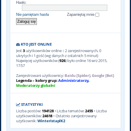
Hasło:
Nie pamiętam hasła
Zapamiętaj mnie
KTO JEST ONLINE
Jest
3
użytkowników online :: 2 zarejestrowanych, 0
ukrytych i 1 gość (wg danych z ostatnich 5 minut)
Najwięcej użytkowników (
926
) było online 16 wrz 2015,
17:57
Zarejestrowani użytkownicy:
Baidu [Spider]
,
Google [Bot]
Legenda – kolory grup:
Administratorzy
,
Moderatorzy globalni
STATYSTYKI
Liczba postów:
194128
• Liczba tematów:
2455
• Liczba
użytkowników:
24618
• Ostatnio zarejestrowany
użytkownik:
WinteristaplK2