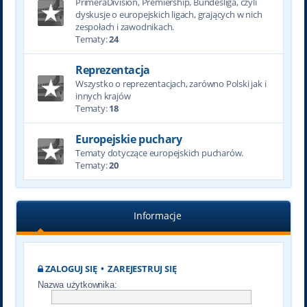
PrimeraDivision, Premiership, Bundesliga, czyli
dyskusje o europejskich ligach, grających w nich
zespołach i zawodnikach.
Tematy:
24
Reprezentacja
Wszystko o reprezentacjach, zarówno Polski jak i
innych krajów
Tematy:
18
Europejskie puchary
Tematy dotyczące europejskich pucharów.
Tematy:
20
Informacje
ZALOGUJ SIĘ
•
ZAREJESTRUJ SIĘ
Nazwa użytkownika: