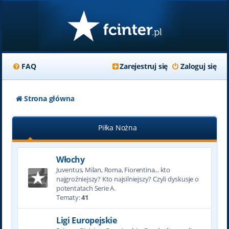
FAQ
Zarejestruj się
Zaloguj się
Strona główna
Piłka Nożna
Włochy
Juventus, Milan, Roma, Fiorentina... kto
najgroźniejszy? Kto najsilniejszy? Czyli dyskusje o
potentatach Serie A.
Tematy:
41
Ligi Europejskie