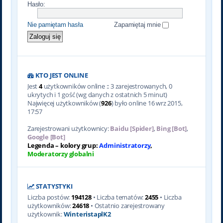
Hasło:
Nie pamiętam hasła
Zapamiętaj mnie
KTO JEST ONLINE
Jest
4
użytkowników online :: 3 zarejestrowanych, 0
ukrytych i 1 gość (wg danych z ostatnich 5 minut)
Najwięcej użytkowników (
926
) było online 16 wrz 2015,
17:57
Zarejestrowani użytkownicy:
Baidu [Spider]
,
Bing [Bot]
,
Google [Bot]
Legenda – kolory grup:
Administratorzy
,
Moderatorzy globalni
STATYSTYKI
Liczba postów:
194128
• Liczba tematów:
2455
• Liczba
użytkowników:
24618
• Ostatnio zarejestrowany
użytkownik:
WinteristaplK2