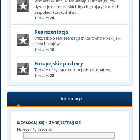
PrimeraDivision, Premiership, Bundesliga, czyli
dyskusje o europejskich ligach, grających w nich
zespołach i zawodnikach.
Tematy:
24
Reprezentacja
Wszystko o reprezentacjach, zarówno Polski jak i
innych krajów
Tematy:
18
Europejskie puchary
Tematy dotyczące europejskich pucharów.
Tematy:
20
Informacje
ZALOGUJ SIĘ
•
ZAREJESTRUJ SIĘ
Nazwa użytkownika: