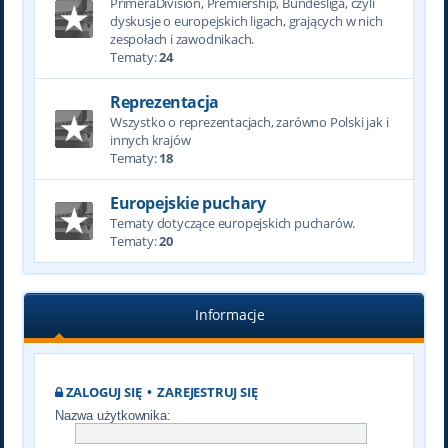
PrimeraDivision, Premiership, Bundesliga, czyli
dyskusje o europejskich ligach, grających w nich
zespołach i zawodnikach.
Tematy:
24
Reprezentacja
Wszystko o reprezentacjach, zarówno Polski jak i
innych krajów
Tematy:
18
Europejskie puchary
Tematy dotyczące europejskich pucharów.
Tematy:
20
Informacje
ZALOGUJ SIĘ
•
ZAREJESTRUJ SIĘ
Nazwa użytkownika: