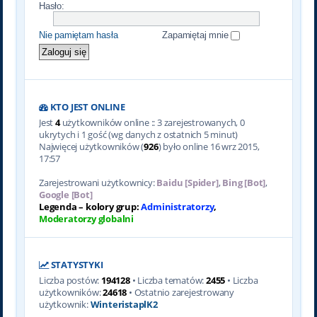
Hasło:
Nie pamiętam hasła
Zapamiętaj mnie
KTO JEST ONLINE
Jest
4
użytkowników online :: 3 zarejestrowanych, 0
ukrytych i 1 gość (wg danych z ostatnich 5 minut)
Najwięcej użytkowników (
926
) było online 16 wrz 2015,
17:57
Zarejestrowani użytkownicy:
Baidu [Spider]
,
Bing [Bot]
,
Google [Bot]
Legenda – kolory grup:
Administratorzy
,
Moderatorzy globalni
STATYSTYKI
Liczba postów:
194128
• Liczba tematów:
2455
• Liczba
użytkowników:
24618
• Ostatnio zarejestrowany
użytkownik:
WinteristaplK2