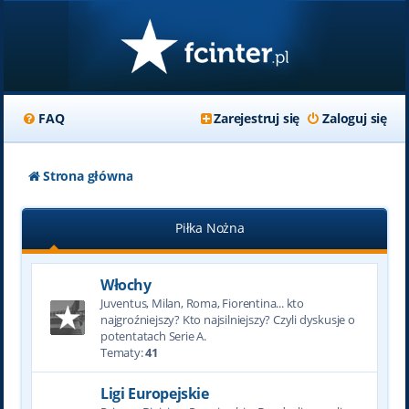
FAQ
Zarejestruj się
Zaloguj się
Strona główna
Piłka Nożna
Włochy
Juventus, Milan, Roma, Fiorentina... kto
najgroźniejszy? Kto najsilniejszy? Czyli dyskusje o
potentatach Serie A.
Tematy:
41
Ligi Europejskie