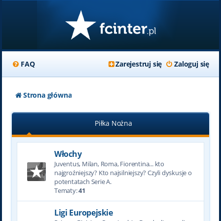
FAQ
Zarejestruj się
Zaloguj się
Strona główna
Piłka Nożna
Włochy
Juventus, Milan, Roma, Fiorentina... kto
najgroźniejszy? Kto najsilniejszy? Czyli dyskusje o
potentatach Serie A.
Tematy:
41
Ligi Europejskie