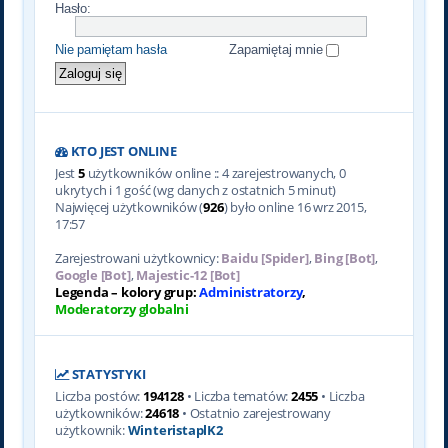
Hasło:
Nie pamiętam hasła
Zapamiętaj mnie
KTO JEST ONLINE
Jest
5
użytkowników online :: 4 zarejestrowanych, 0
ukrytych i 1 gość (wg danych z ostatnich 5 minut)
Najwięcej użytkowników (
926
) było online 16 wrz 2015,
17:57
Zarejestrowani użytkownicy:
Baidu [Spider]
,
Bing [Bot]
,
Google [Bot]
,
Majestic-12 [Bot]
Legenda – kolory grup:
Administratorzy
,
Moderatorzy globalni
STATYSTYKI
Liczba postów:
194128
• Liczba tematów:
2455
• Liczba
użytkowników:
24618
• Ostatnio zarejestrowany
użytkownik:
WinteristaplK2