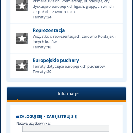
PrimeraDivision, Premiership, Bundesliga, czyli
dyskusje o europejskich ligach, grających w nich
zespołach i zawodnikach.
Tematy:
24
Reprezentacja
Wszystko o reprezentacjach, zarówno Polski jak i
innych krajów
Tematy:
18
Europejskie puchary
Tematy dotyczące europejskich pucharów.
Tematy:
20
Informacje
ZALOGUJ SIĘ
•
ZAREJESTRUJ SIĘ
Nazwa użytkownika: