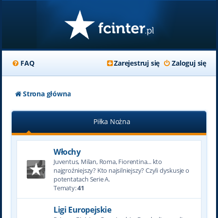
FAQ
Zarejestruj się
Zaloguj się
Strona główna
Piłka Nożna
Włochy
Juventus, Milan, Roma, Fiorentina... kto
najgroźniejszy? Kto najsilniejszy? Czyli dyskusje o
potentatach Serie A.
Tematy:
41
Ligi Europejskie