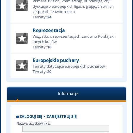
PrimeraDivision, Premiership, Bundesliga, czyli
dyskusje o europejskich ligach, grających w nich
zespołach i zawodnikach.
Tematy:
24
Reprezentacja
Wszystko o reprezentacjach, zarówno Polski jak i
innych krajów
Tematy:
18
Europejskie puchary
Tematy dotyczące europejskich pucharów.
Tematy:
20
Informacje
ZALOGUJ SIĘ
•
ZAREJESTRUJ SIĘ
Nazwa użytkownika: