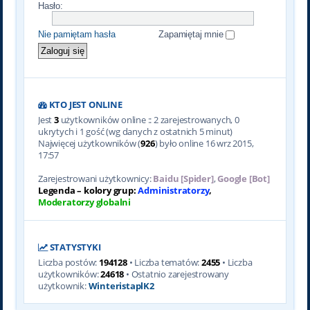
Hasło:
Nie pamiętam hasła
Zapamiętaj mnie
KTO JEST ONLINE
Jest
3
użytkowników online :: 2 zarejestrowanych, 0
ukrytych i 1 gość (wg danych z ostatnich 5 minut)
Najwięcej użytkowników (
926
) było online 16 wrz 2015,
17:57
Zarejestrowani użytkownicy:
Baidu [Spider]
,
Google [Bot]
Legenda – kolory grup:
Administratorzy
,
Moderatorzy globalni
STATYSTYKI
Liczba postów:
194128
• Liczba tematów:
2455
• Liczba
użytkowników:
24618
• Ostatnio zarejestrowany
użytkownik:
WinteristaplK2