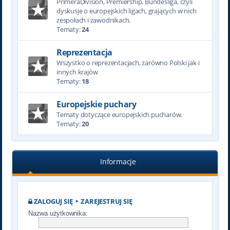
PrimeraDivision, Premiership, Bundesliga, czyli
dyskusje o europejskich ligach, grających w nich
zespołach i zawodnikach.
Tematy:
24
Reprezentacja
Wszystko o reprezentacjach, zarówno Polski jak i
innych krajów
Tematy:
18
Europejskie puchary
Tematy dotyczące europejskich pucharów.
Tematy:
20
Informacje
ZALOGUJ SIĘ
•
ZAREJESTRUJ SIĘ
Nazwa użytkownika: