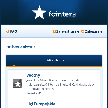
FAQ
Zarejestruj się
Zaloguj się
Strona główna
Piłka Nożna
Włochy
Juventus, Milan, Roma, Fiorentina... kto
najgroźniejszy? Kto najsilniejszy? Czyli dyskusje o
potentatach Serie A.
Tematy:
41
Ligi Europejskie