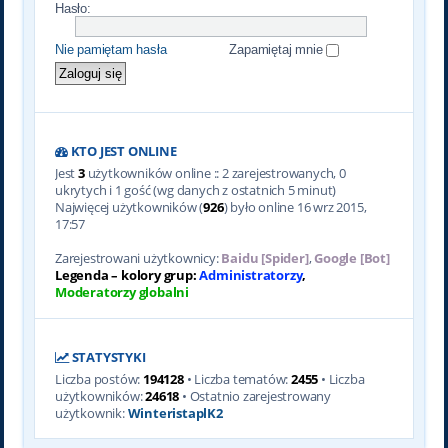
Hasło:
Nie pamiętam hasła
Zapamiętaj mnie
KTO JEST ONLINE
Jest
3
użytkowników online :: 2 zarejestrowanych, 0
ukrytych i 1 gość (wg danych z ostatnich 5 minut)
Najwięcej użytkowników (
926
) było online 16 wrz 2015,
17:57
Zarejestrowani użytkownicy:
Baidu [Spider]
,
Google [Bot]
Legenda – kolory grup:
Administratorzy
,
Moderatorzy globalni
STATYSTYKI
Liczba postów:
194128
• Liczba tematów:
2455
• Liczba
użytkowników:
24618
• Ostatnio zarejestrowany
użytkownik:
WinteristaplK2