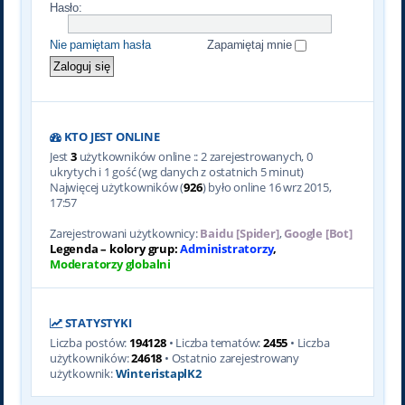
Hasło:
Nie pamiętam hasła
Zapamiętaj mnie
KTO JEST ONLINE
Jest
3
użytkowników online :: 2 zarejestrowanych, 0
ukrytych i 1 gość (wg danych z ostatnich 5 minut)
Najwięcej użytkowników (
926
) było online 16 wrz 2015,
17:57
Zarejestrowani użytkownicy:
Baidu [Spider]
,
Google [Bot]
Legenda – kolory grup:
Administratorzy
,
Moderatorzy globalni
STATYSTYKI
Liczba postów:
194128
• Liczba tematów:
2455
• Liczba
użytkowników:
24618
• Ostatnio zarejestrowany
użytkownik:
WinteristaplK2