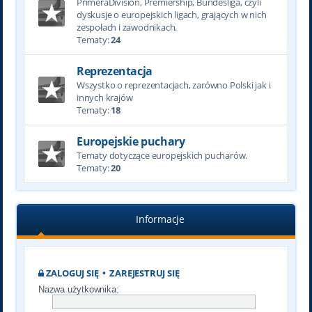
PrimeraDivision, Premiership, Bundesliga, czyli
dyskusje o europejskich ligach, grających w nich
zespołach i zawodnikach.
Tematy:
24
Reprezentacja
Wszystko o reprezentacjach, zarówno Polski jak i
innych krajów
Tematy:
18
Europejskie puchary
Tematy dotyczące europejskich pucharów.
Tematy:
20
Informacje
ZALOGUJ SIĘ
•
ZAREJESTRUJ SIĘ
Nazwa użytkownika: