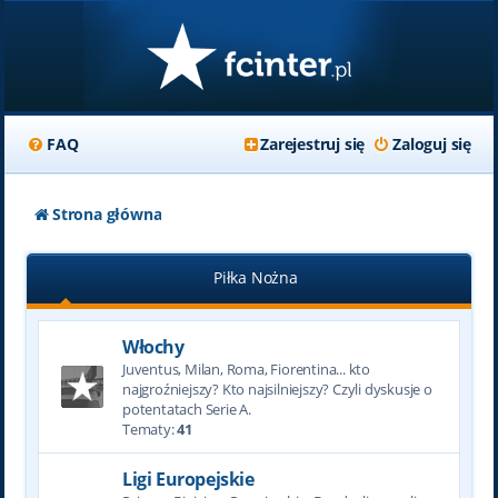
FAQ
Zarejestruj się
Zaloguj się
Strona główna
Piłka Nożna
Włochy
Juventus, Milan, Roma, Fiorentina... kto
najgroźniejszy? Kto najsilniejszy? Czyli dyskusje o
potentatach Serie A.
Tematy:
41
Ligi Europejskie