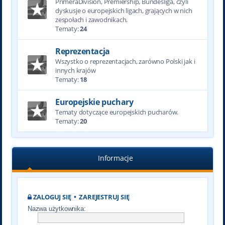
PrimeraDivision, Premiership, Bundesliga, czyli
dyskusje o europejskich ligach, grających w nich
zespołach i zawodnikach.
Tematy:
24
Reprezentacja
Wszystko o reprezentacjach, zarówno Polski jak i
innych krajów
Tematy:
18
Europejskie puchary
Tematy dotyczące europejskich pucharów.
Tematy:
20
Informacje
ZALOGUJ SIĘ
•
ZAREJESTRUJ SIĘ
Nazwa użytkownika: