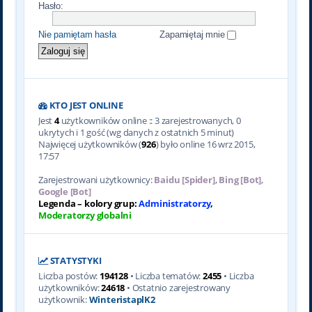
Hasło:
Nie pamiętam hasła
Zapamiętaj mnie
KTO JEST ONLINE
Jest
4
użytkowników online :: 3 zarejestrowanych, 0
ukrytych i 1 gość (wg danych z ostatnich 5 minut)
Najwięcej użytkowników (
926
) było online 16 wrz 2015,
17:57
Zarejestrowani użytkownicy:
Baidu [Spider]
,
Bing [Bot]
,
Google [Bot]
Legenda – kolory grup:
Administratorzy
,
Moderatorzy globalni
STATYSTYKI
Liczba postów:
194128
• Liczba tematów:
2455
• Liczba
użytkowników:
24618
• Ostatnio zarejestrowany
użytkownik:
WinteristaplK2