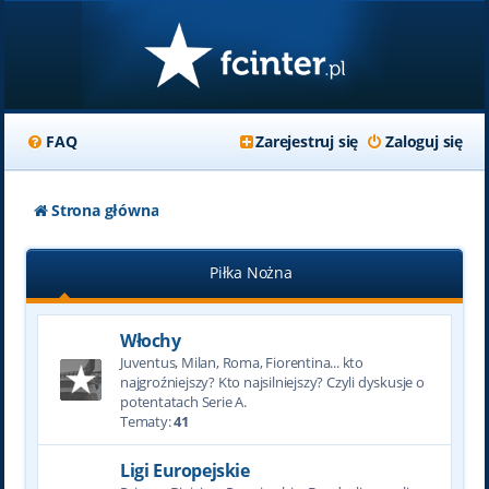
FAQ
Zarejestruj się
Zaloguj się
Strona główna
Piłka Nożna
Włochy
Juventus, Milan, Roma, Fiorentina... kto
najgroźniejszy? Kto najsilniejszy? Czyli dyskusje o
potentatach Serie A.
Tematy:
41
Ligi Europejskie