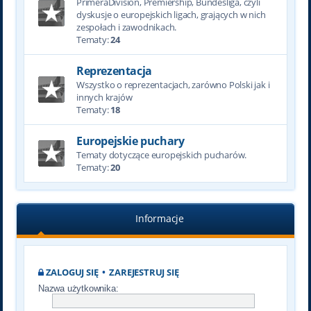
PrimeraDivision, Premiership, Bundesliga, czyli
dyskusje o europejskich ligach, grających w nich
zespołach i zawodnikach.
Tematy:
24
Reprezentacja
Wszystko o reprezentacjach, zarówno Polski jak i
innych krajów
Tematy:
18
Europejskie puchary
Tematy dotyczące europejskich pucharów.
Tematy:
20
Informacje
ZALOGUJ SIĘ
•
ZAREJESTRUJ SIĘ
Nazwa użytkownika: