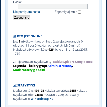
Hasło:
Nie pamiętam hasła
Zapamiętaj mnie
KTO JEST ONLINE
Jest
3
użytkowników online :: 2 zarejestrowanych, 0
ukrytych i 1 gość (wg danych z ostatnich 5 minut)
Najwięcej użytkowników (
926
) było online 16 wrz 2015,
17:57
Zarejestrowani użytkownicy:
Baidu [Spider]
,
Google [Bot]
Legenda – kolory grup:
Administratorzy
,
Moderatorzy globalni
STATYSTYKI
Liczba postów:
194128
• Liczba tematów:
2455
• Liczba
użytkowników:
24618
• Ostatnio zarejestrowany
użytkownik:
WinteristaplK2