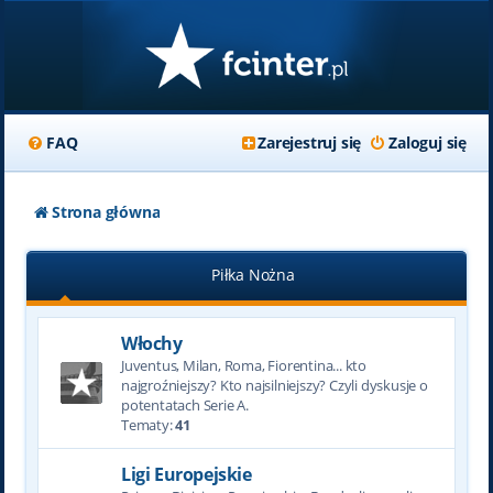
FAQ
Zarejestruj się
Zaloguj się
Strona główna
Piłka Nożna
Włochy
Juventus, Milan, Roma, Fiorentina... kto
najgroźniejszy? Kto najsilniejszy? Czyli dyskusje o
potentatach Serie A.
Tematy:
41
Ligi Europejskie