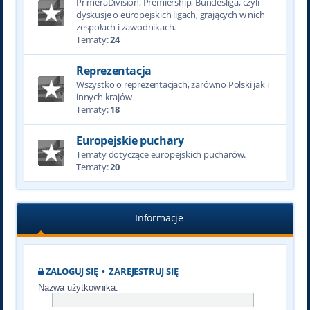
PrimeraDivision, Premiership, Bundesliga, czyli
dyskusje o europejskich ligach, grających w nich
zespołach i zawodnikach.
Tematy:
24
Reprezentacja
Wszystko o reprezentacjach, zarówno Polski jak i
innych krajów
Tematy:
18
Europejskie puchary
Tematy dotyczące europejskich pucharów.
Tematy:
20
Informacje
ZALOGUJ SIĘ
•
ZAREJESTRUJ SIĘ
Nazwa użytkownika: