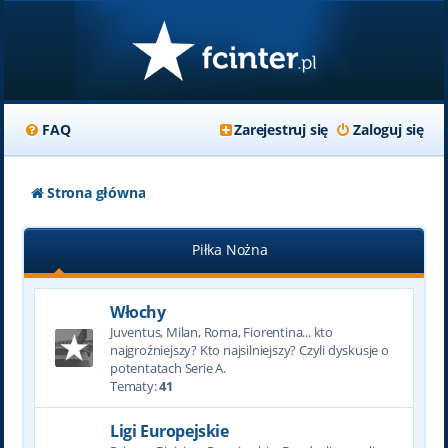
FAQ
Zarejestruj się
Zaloguj się
Strona główna
Piłka Nożna
Włochy
Juventus, Milan, Roma, Fiorentina... kto
najgroźniejszy? Kto najsilniejszy? Czyli dyskusje o
potentatach Serie A.
Tematy:
41
Ligi Europejskie