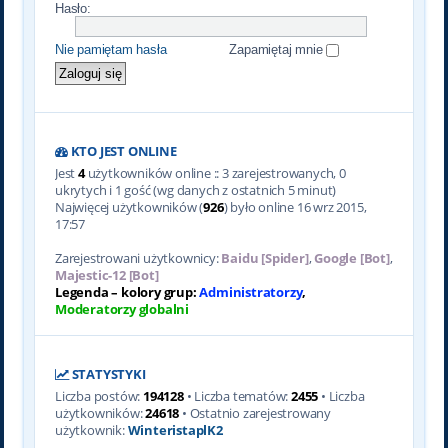
Hasło:
Nie pamiętam hasła
Zapamiętaj mnie
KTO JEST ONLINE
Jest
4
użytkowników online :: 3 zarejestrowanych, 0
ukrytych i 1 gość (wg danych z ostatnich 5 minut)
Najwięcej użytkowników (
926
) było online 16 wrz 2015,
17:57
Zarejestrowani użytkownicy:
Baidu [Spider]
,
Google [Bot]
,
Majestic-12 [Bot]
Legenda – kolory grup:
Administratorzy
,
Moderatorzy globalni
STATYSTYKI
Liczba postów:
194128
• Liczba tematów:
2455
• Liczba
użytkowników:
24618
• Ostatnio zarejestrowany
użytkownik:
WinteristaplK2