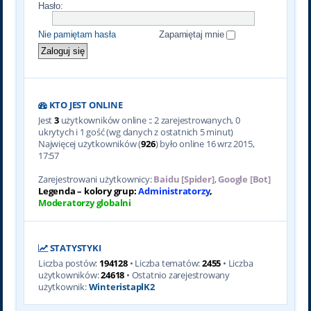
Hasło:
Nie pamiętam hasła
Zapamiętaj mnie
KTO JEST ONLINE
Jest
3
użytkowników online :: 2 zarejestrowanych, 0
ukrytych i 1 gość (wg danych z ostatnich 5 minut)
Najwięcej użytkowników (
926
) było online 16 wrz 2015,
17:57
Zarejestrowani użytkownicy:
Baidu [Spider]
,
Google [Bot]
Legenda – kolory grup:
Administratorzy
,
Moderatorzy globalni
STATYSTYKI
Liczba postów:
194128
• Liczba tematów:
2455
• Liczba
użytkowników:
24618
• Ostatnio zarejestrowany
użytkownik:
WinteristaplK2