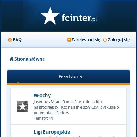
FAQ
Zarejestruj się
Zaloguj się
Strona główna
Piłka Nożna
Włochy
Juventus, Milan, Roma, Fiorentina... kto
najgroźniejszy? Kto najsilniejszy? Czyli dyskusje o
potentatach Serie A.
Tematy:
41
Ligi Europejskie