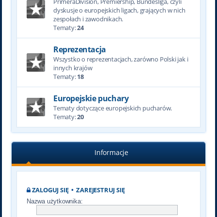
PrimeraDivision, Premiership, Bundesliga, czyli
dyskusje o europejskich ligach, grających w nich
zespołach i zawodnikach.
Tematy:
24
Reprezentacja
Wszystko o reprezentacjach, zarówno Polski jak i
innych krajów
Tematy:
18
Europejskie puchary
Tematy dotyczące europejskich pucharów.
Tematy:
20
Informacje
ZALOGUJ SIĘ
•
ZAREJESTRUJ SIĘ
Nazwa użytkownika: