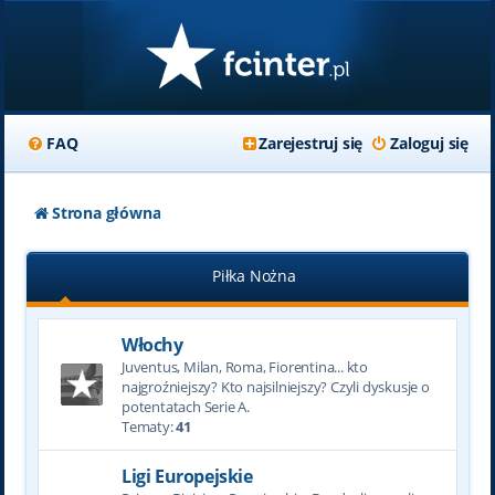
FAQ
Zarejestruj się
Zaloguj się
Strona główna
Piłka Nożna
Włochy
Juventus, Milan, Roma, Fiorentina... kto
najgroźniejszy? Kto najsilniejszy? Czyli dyskusje o
potentatach Serie A.
Tematy:
41
Ligi Europejskie