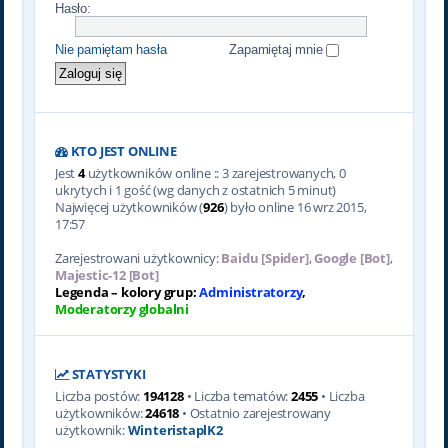
Hasło:
Nie pamiętam hasła
Zapamiętaj mnie
KTO JEST ONLINE
Jest
4
użytkowników online :: 3 zarejestrowanych, 0
ukrytych i 1 gość (wg danych z ostatnich 5 minut)
Najwięcej użytkowników (
926
) było online 16 wrz 2015,
17:57
Zarejestrowani użytkownicy:
Baidu [Spider]
,
Google [Bot]
,
Majestic-12 [Bot]
Legenda – kolory grup:
Administratorzy
,
Moderatorzy globalni
STATYSTYKI
Liczba postów:
194128
• Liczba tematów:
2455
• Liczba
użytkowników:
24618
• Ostatnio zarejestrowany
użytkownik:
WinteristaplK2