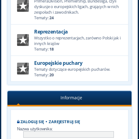
PrimeraDivision, Premiership, Bundesliga, czyli
dyskusje o europejskich ligach, grających w nich
zespołach i zawodnikach.
Tematy:
24
Reprezentacja
Wszystko o reprezentacjach, zarówno Polski jak i
innych krajów
Tematy:
18
Europejskie puchary
Tematy dotyczące europejskich pucharów.
Tematy:
20
Informacje
ZALOGUJ SIĘ
•
ZAREJESTRUJ SIĘ
Nazwa użytkownika: