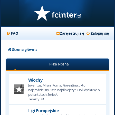
FAQ
Zarejestruj się
Zaloguj się
Strona główna
Piłka Nożna
Włochy
Juventus, Milan, Roma, Fiorentina... kto
najgroźniejszy? Kto najsilniejszy? Czyli dyskusje o
potentatach Serie A.
Tematy:
41
Ligi Europejskie