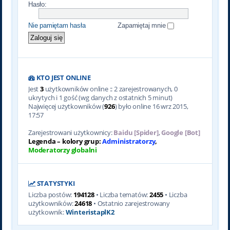
Hasło:
Nie pamiętam hasła
Zapamiętaj mnie
KTO JEST ONLINE
Jest
3
użytkowników online :: 2 zarejestrowanych, 0
ukrytych i 1 gość (wg danych z ostatnich 5 minut)
Najwięcej użytkowników (
926
) było online 16 wrz 2015,
17:57
Zarejestrowani użytkownicy:
Baidu [Spider]
,
Google [Bot]
Legenda – kolory grup:
Administratorzy
,
Moderatorzy globalni
STATYSTYKI
Liczba postów:
194128
• Liczba tematów:
2455
• Liczba
użytkowników:
24618
• Ostatnio zarejestrowany
użytkownik:
WinteristaplK2