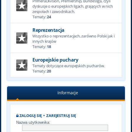
PrimeraDivision, Premiership, Bundesliga, czyli
dyskusje o europejskich ligach, grających w nich
zespołach i zawodnikach.
Tematy:
24
Reprezentacja
Wszystko o reprezentacjach, zarówno Polski jak i
innych krajów
Tematy:
18
Europejskie puchary
Tematy dotyczące europejskich pucharów.
Tematy:
20
Informacje
ZALOGUJ SIĘ
•
ZAREJESTRUJ SIĘ
Nazwa użytkownika: