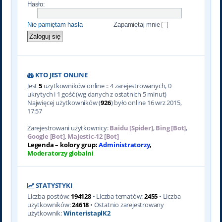
Hasło:
Nie pamiętam hasła
Zapamiętaj mnie
KTO JEST ONLINE
Jest
5
użytkowników online :: 4 zarejestrowanych, 0
ukrytych i 1 gość (wg danych z ostatnich 5 minut)
Najwięcej użytkowników (
926
) było online 16 wrz 2015,
17:57
Zarejestrowani użytkownicy:
Baidu [Spider]
,
Bing [Bot]
,
Google [Bot]
,
Majestic-12 [Bot]
Legenda – kolory grup:
Administratorzy
,
Moderatorzy globalni
STATYSTYKI
Liczba postów:
194128
• Liczba tematów:
2455
• Liczba
użytkowników:
24618
• Ostatnio zarejestrowany
użytkownik:
WinteristaplK2