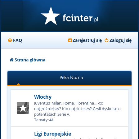
FAQ
Zarejestruj się
Zaloguj się
Strona główna
Piłka Nożna
Włochy
Juventus, Milan, Roma, Fiorentina... kto
najgroźniejszy? Kto najsilniejszy? Czyli dyskusje o
potentatach Serie A.
Tematy:
41
Ligi Europejskie