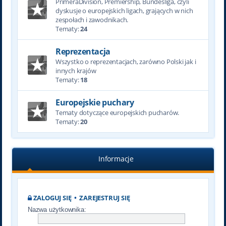
PrimeraDivision, Premiership, Bundesliga, czyli
dyskusje o europejskich ligach, grających w nich
zespołach i zawodnikach.
Tematy:
24
Reprezentacja
Wszystko o reprezentacjach, zarówno Polski jak i
innych krajów
Tematy:
18
Europejskie puchary
Tematy dotyczące europejskich pucharów.
Tematy:
20
Informacje
ZALOGUJ SIĘ
•
ZAREJESTRUJ SIĘ
Nazwa użytkownika: