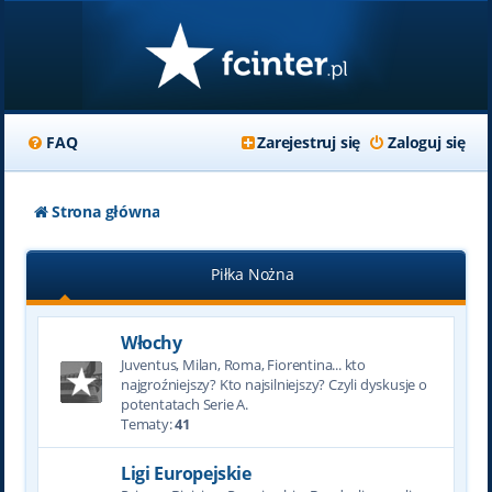
FAQ
Zarejestruj się
Zaloguj się
Strona główna
Piłka Nożna
Włochy
Juventus, Milan, Roma, Fiorentina... kto
najgroźniejszy? Kto najsilniejszy? Czyli dyskusje o
potentatach Serie A.
Tematy:
41
Ligi Europejskie