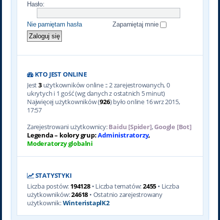
Hasło:
Nie pamiętam hasła
Zapamiętaj mnie
KTO JEST ONLINE
Jest
3
użytkowników online :: 2 zarejestrowanych, 0
ukrytych i 1 gość (wg danych z ostatnich 5 minut)
Najwięcej użytkowników (
926
) było online 16 wrz 2015,
17:57
Zarejestrowani użytkownicy:
Baidu [Spider]
,
Google [Bot]
Legenda – kolory grup:
Administratorzy
,
Moderatorzy globalni
STATYSTYKI
Liczba postów:
194128
• Liczba tematów:
2455
• Liczba
użytkowników:
24618
• Ostatnio zarejestrowany
użytkownik:
WinteristaplK2