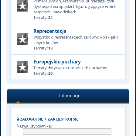
PrimeraDivision, Premiership, Bundesliga, czyli
dyskusje o europejskich ligach, grających w nich
zespołach i zawodnikach.
Tematy:
24
Reprezentacja
Wszystko o reprezentacjach, zarówno Polski jak i
innych krajów
Tematy:
18
Europejskie puchary
Tematy dotyczące europejskich pucharów.
Tematy:
20
Informacje
ZALOGUJ SIĘ
•
ZAREJESTRUJ SIĘ
Nazwa użytkownika: