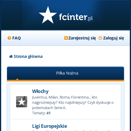
FAQ
Zarejestruj się
Zaloguj się
Strona główna
Piłka Nożna
Włochy
Juventus, Milan, Roma, Fiorentina... kto
najgroźniejszy? Kto najsilniejszy? Czyli dyskusje o
potentatach Serie A.
Tematy:
41
Ligi Europejskie