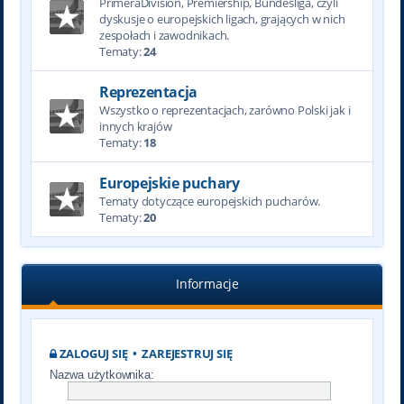
PrimeraDivision, Premiership, Bundesliga, czyli
dyskusje o europejskich ligach, grających w nich
zespołach i zawodnikach.
Tematy:
24
Reprezentacja
Wszystko o reprezentacjach, zarówno Polski jak i
innych krajów
Tematy:
18
Europejskie puchary
Tematy dotyczące europejskich pucharów.
Tematy:
20
Informacje
ZALOGUJ SIĘ
•
ZAREJESTRUJ SIĘ
Nazwa użytkownika: