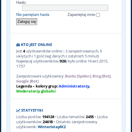
Hasło:
Nie pamiętam hasła
Zapamiętaj mnie
KTO JEST ONLINE
Jest
4
użytkowników online :: 3 zarejestrowanych, 0
ukrytych i 1 gość (wg danych z ostatnich 5 minut)
Najwięcej użytkowników (
926
) było online 16 wrz 2015,
17:57
Zarejestrowani użytkownicy:
Baidu [Spider]
,
Bing [Bot]
,
Google [Bot]
Legenda – kolory grup:
Administratorzy
,
Moderatorzy globalni
STATYSTYKI
Liczba postów:
194128
• Liczba tematów:
2455
• Liczba
użytkowników:
24618
• Ostatnio zarejestrowany
użytkownik:
WinteristaplK2