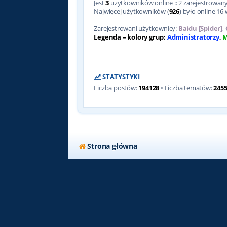
Jest
3
użytkowników online :: 2 zarejestrowanyc
Najwięcej użytkowników (
926
) było online 16 
Zarejestrowani użytkownicy:
Baidu [Spider]
,
Legenda – kolory grup:
Administratorzy
,
M
STATYSTYKI
Liczba postów:
194128
• Liczba tematów:
245
Strona główna