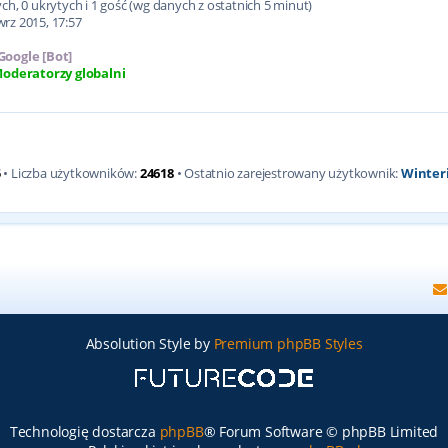
h, 0 ukrytych i 1 gość (wg danych z ostatnich 5 minut)
wrz 2015, 17:57
Google [Bot]
oderatorzy globalni
5
• Liczba użytkowników:
24618
• Ostatnio zarejestrowany użytkownik:
Winter
Absolution Style by
Premium phpBB Styles
Technologię dostarcza
phpBB
® Forum Software © phpBB Limited