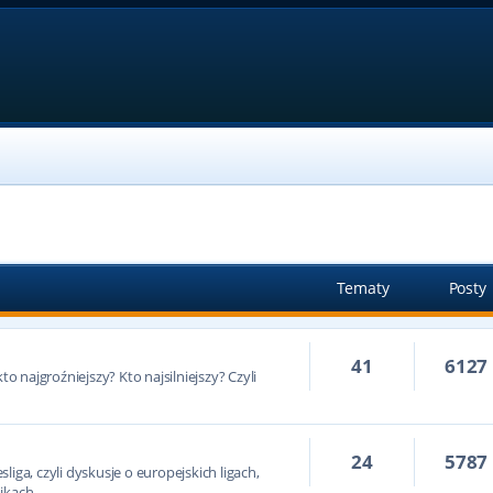
Tematy
Posty
41
6127
to najgroźniejszy? Kto najsilniejszy? Czyli
24
5787
iga, czyli dyskusje o europejskich ligach,
ikach.