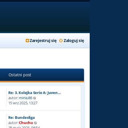
Zarejestruj się
Zaloguj się
Ostatni post
Re: 3. Kolejka Serie A: Juven…
W
autor:
miniu86
y
15 wrz 2025, 13:27
ś
w
Re: Bundesliga
i
W
autor:
Chuchu
e
y
28 maja 2023, 08:54