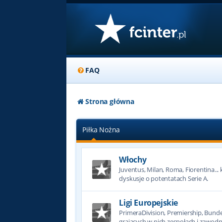
FAQ
Strona główna
Piłka Nożna
Włochy
Juventus, Milan, Roma, Fiorentina... k
dyskusje o potentatach Serie A.
Ligi Europejskie
PrimeraDivision, Premiership, Bundesl
grających w nich zespołach i zawodn