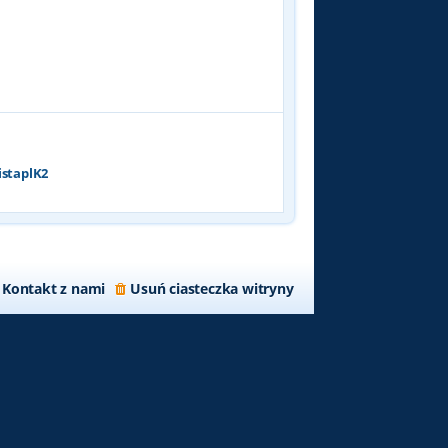
p
o
s
t
istaplK2
Kontakt z nami
Usuń ciasteczka witryny