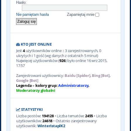
Hasło:
Nie pamiętam hasła
Zapamiętaj mnie
KTO JEST ONLINE
Jest
4
użytkowników online :: 3 zarejestrowanych, 0
ukrytych i 1 gość (wg danych z ostatnich 5 minut)
Najwięcej użytkowników (
926
) było online 16 wrz 2015,
17:57
Zarejestrowani użytkownicy:
Baidu [Spider]
,
Bing [Bot]
,
Google [Bot]
Legenda – kolory grup:
Administratorzy
,
Moderatorzy globalni
STATYSTYKI
Liczba postów:
194128
• Liczba tematów:
2455
• Liczba
użytkowników:
24618
• Ostatnio zarejestrowany
użytkownik:
WinteristaplK2