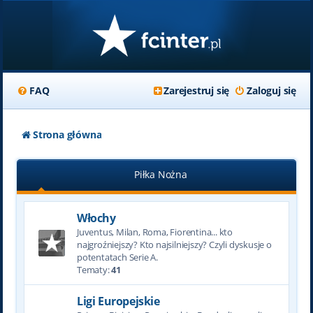
FAQ
Zarejestruj się
Zaloguj się
Strona główna
Piłka Nożna
Włochy
Juventus, Milan, Roma, Fiorentina... kto
najgroźniejszy? Kto najsilniejszy? Czyli dyskusje o
potentatach Serie A.
Tematy:
41
Ligi Europejskie