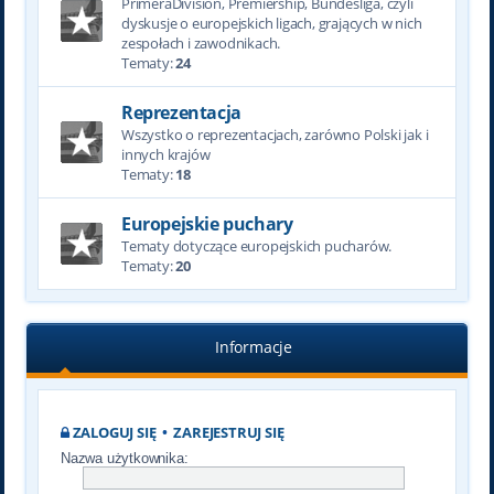
PrimeraDivision, Premiership, Bundesliga, czyli
dyskusje o europejskich ligach, grających w nich
zespołach i zawodnikach.
Tematy:
24
Reprezentacja
Wszystko o reprezentacjach, zarówno Polski jak i
innych krajów
Tematy:
18
Europejskie puchary
Tematy dotyczące europejskich pucharów.
Tematy:
20
Informacje
ZALOGUJ SIĘ
•
ZAREJESTRUJ SIĘ
Nazwa użytkownika: