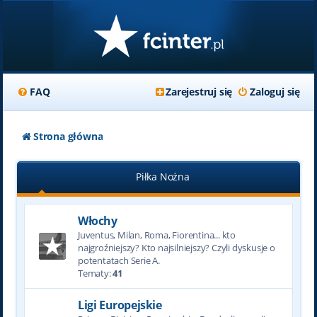
FAQ
Zarejestruj się
Zaloguj się
Strona główna
Piłka Nożna
Włochy
Juventus, Milan, Roma, Fiorentina... kto
najgroźniejszy? Kto najsilniejszy? Czyli dyskusje o
potentatach Serie A.
Tematy:
41
Ligi Europejskie