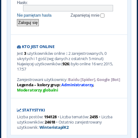
Hasło:
Nie pamiętam hasła
Zapamiętaj mnie
KTO JEST ONLINE
Jest
3
użytkowników online :: 2 zarejestrowanych, 0
ukrytych i 1 gość (wg danych z ostatnich 5 minut)
Najwięcej użytkowników (
926
) było online 16 wrz 2015,
17:57
Zarejestrowani użytkownicy:
Baidu [Spider]
,
Google [Bot]
Legenda – kolory grup:
Administratorzy
,
Moderatorzy globalni
STATYSTYKI
Liczba postów:
194128
• Liczba tematów:
2455
• Liczba
użytkowników:
24618
• Ostatnio zarejestrowany
użytkownik:
WinteristaplK2