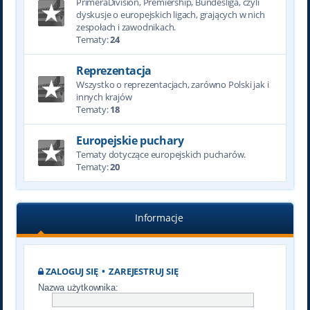
PrimeraDivision, Premiership, Bundesliga, czyli
dyskusje o europejskich ligach, grających w nich
zespołach i zawodnikach.
Tematy:
24
Reprezentacja
Wszystko o reprezentacjach, zarówno Polski jak i
innych krajów
Tematy:
18
Europejskie puchary
Tematy dotyczące europejskich pucharów.
Tematy:
20
Informacje
ZALOGUJ SIĘ
•
ZAREJESTRUJ SIĘ
Nazwa użytkownika: