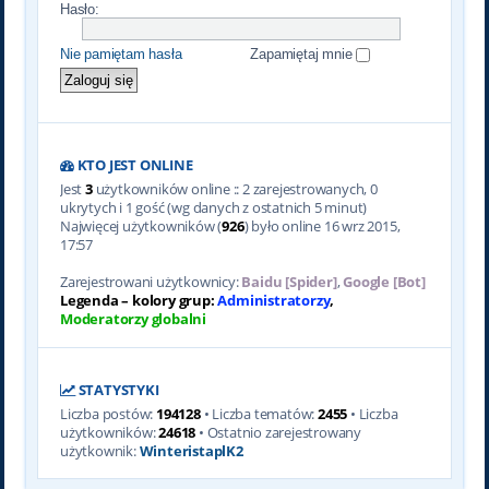
Hasło:
Nie pamiętam hasła
Zapamiętaj mnie
KTO JEST ONLINE
Jest
3
użytkowników online :: 2 zarejestrowanych, 0
ukrytych i 1 gość (wg danych z ostatnich 5 minut)
Najwięcej użytkowników (
926
) było online 16 wrz 2015,
17:57
Zarejestrowani użytkownicy:
Baidu [Spider]
,
Google [Bot]
Legenda – kolory grup:
Administratorzy
,
Moderatorzy globalni
STATYSTYKI
Liczba postów:
194128
• Liczba tematów:
2455
• Liczba
użytkowników:
24618
• Ostatnio zarejestrowany
użytkownik:
WinteristaplK2