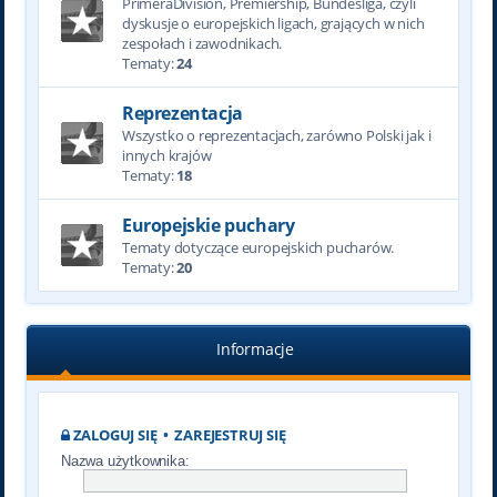
PrimeraDivision, Premiership, Bundesliga, czyli
dyskusje o europejskich ligach, grających w nich
zespołach i zawodnikach.
Tematy:
24
Reprezentacja
Wszystko o reprezentacjach, zarówno Polski jak i
innych krajów
Tematy:
18
Europejskie puchary
Tematy dotyczące europejskich pucharów.
Tematy:
20
Informacje
ZALOGUJ SIĘ
•
ZAREJESTRUJ SIĘ
Nazwa użytkownika: