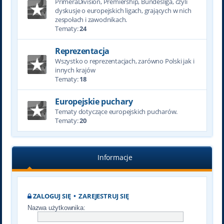
PrimeraDivision, Premiership, Bundesliga, czyli
dyskusje o europejskich ligach, grających w nich
zespołach i zawodnikach.
Tematy:
24
Reprezentacja
Wszystko o reprezentacjach, zarówno Polski jak i
innych krajów
Tematy:
18
Europejskie puchary
Tematy dotyczące europejskich pucharów.
Tematy:
20
Informacje
ZALOGUJ SIĘ
•
ZAREJESTRUJ SIĘ
Nazwa użytkownika: