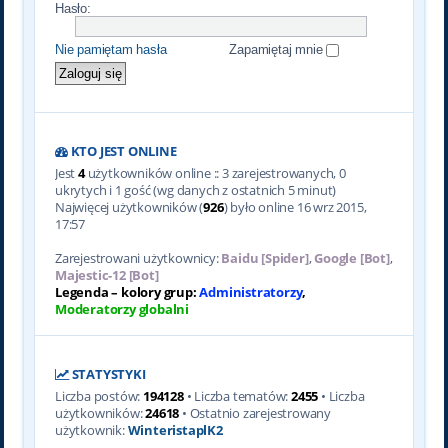
Hasło:
Nie pamiętam hasła
Zapamiętaj mnie
KTO JEST ONLINE
Jest
4
użytkowników online :: 3 zarejestrowanych, 0
ukrytych i 1 gość (wg danych z ostatnich 5 minut)
Najwięcej użytkowników (
926
) było online 16 wrz 2015,
17:57
Zarejestrowani użytkownicy:
Baidu [Spider]
,
Google [Bot]
,
Majestic-12 [Bot]
Legenda – kolory grup:
Administratorzy
,
Moderatorzy globalni
STATYSTYKI
Liczba postów:
194128
• Liczba tematów:
2455
• Liczba
użytkowników:
24618
• Ostatnio zarejestrowany
użytkownik:
WinteristaplK2