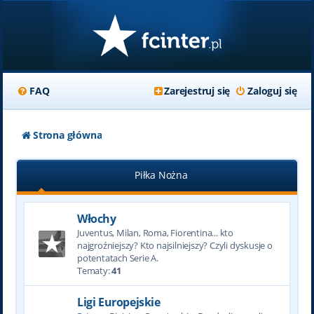
FAQ
Zarejestruj się
Zaloguj się
Strona główna
Piłka Nożna
Włochy
Juventus, Milan, Roma, Fiorentina... kto
najgroźniejszy? Kto najsilniejszy? Czyli dyskusje o
potentatach Serie A.
Tematy:
41
Ligi Europejskie