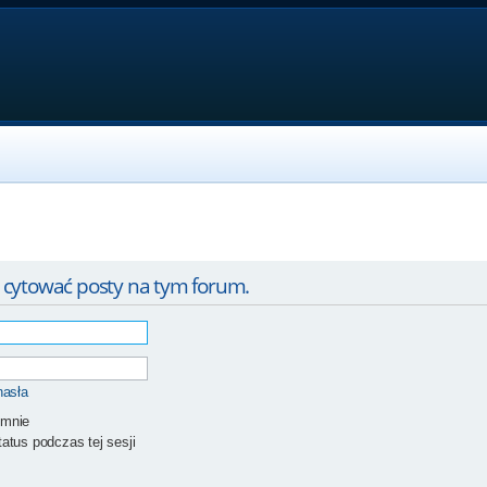
 cytować posty na tym forum.
hasła
 mnie
atus podczas tej sesji