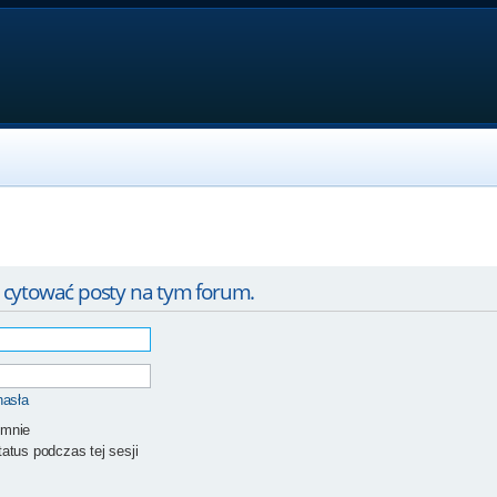
 cytować posty na tym forum.
hasła
 mnie
atus podczas tej sesji