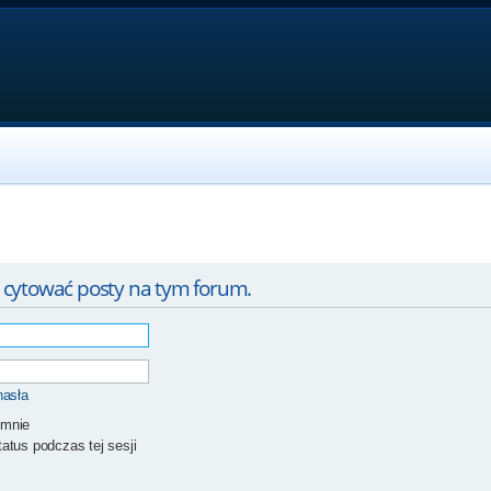
 cytować posty na tym forum.
hasła
 mnie
atus podczas tej sesji