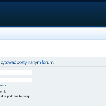
 cytować posty na tym forum.
hasła
 mnie
atus podczas tej sesji