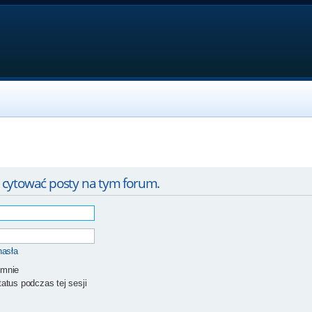
 cytować posty na tym forum.
hasła
 mnie
atus podczas tej sesji